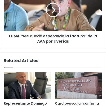
quedé
esperando
la
factura”
de
la
AAA
LUMA: “Me quedé esperando la factura” de la
por
averías
AAA por averías
Related Articles
Representante Domingo
Cardiovascular confirma