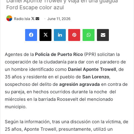
Daniel Aponte Trowell y viaja en una guagua
Ford Escape color azul
Follow
Send
Radio Isla
June 11, 2026
on
an
Facebook
X
LinkedIn
Pinterest
WhatsApp
Share via Email
X
email
Agentes de la
Policía de Puerto Rico
(PPR) solicitan la
cooperación de la ciudadanía para dar con el paradero de
un hombre identificado como
Daniel Aponte Trowell
, de
35 años
y residente en el pueblo de
San Lorenzo
,
sospechoso del delito de
agresión agravada
en contra de
su pareja, en hechos ocurridos durante la noche del
miércoles en la barriada Roosevelt del mencionado
municipio.
Según la información, tras una discusión con la víctima, de
25 años,
Aponte Trowell
, presuntamente, utilizó un