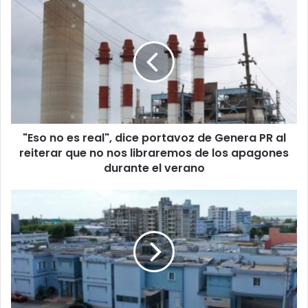
"Eso
no
es
real",
dice
portavoz
de
Genera
PR
"Eso no es real", dice portavoz de Genera PR al
al
reiterar
reiterar que no nos libraremos de los apagones
que
durante el verano
no
nos
Mayagüez
libraremos
Medical
de
Center
los
será
apagones
el
durante
nuevo
el
administrador
verano
del