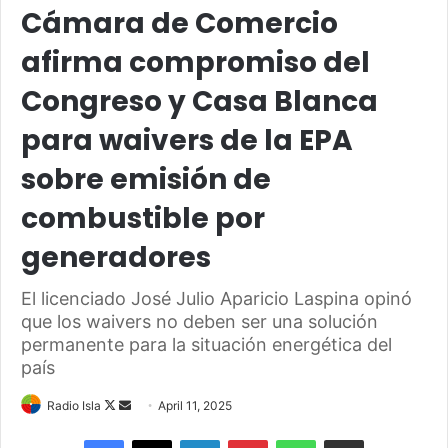
Cámara de Comercio
afirma compromiso del
Congreso y Casa Blanca
para waivers de la EPA
sobre emisión de
combustible por
generadores
El licenciado José Julio Aparicio Laspina opinó
que los waivers no deben ser una solución
permanente para la situación energética del
país
Follow
Send
Radio Isla
April 11, 2025
on
an
Facebook
X
LinkedIn
Pinterest
WhatsApp
Share via Email