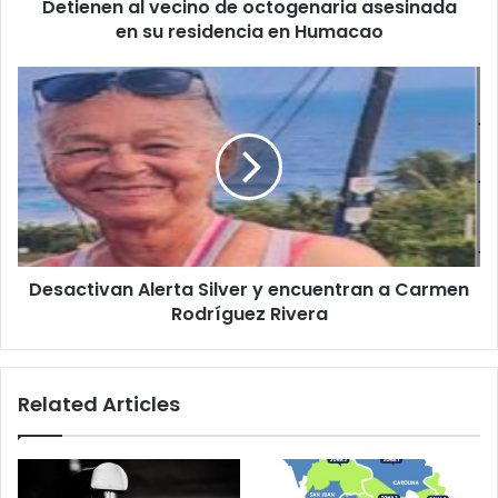
Detienen al vecino de octogenaria asesinada
en
Humacao
en su residencia en Humacao
Desactivan
Alerta
Silver
y
encuentran
a
Carmen
Rodríguez
Rivera
Desactivan Alerta Silver y encuentran a Carmen
Rodríguez Rivera
Related Articles