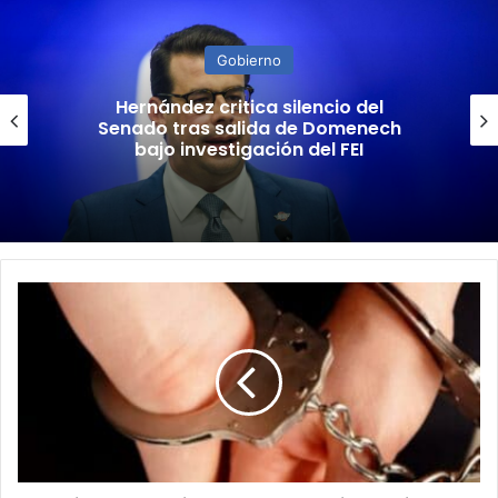
Gobierno
Hernández critica silencio del
Senado tras salida de Domenech
bajo investigación del FEI
Detienen
al
vecino
de
octogenaria
asesinada
en
su
residencia