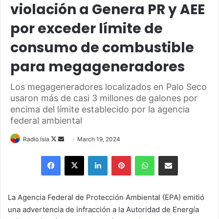
violación a Genera PR y AEE
por exceder límite de
consumo de combustible
para megageneradores
Los megageneradores localizados en Palo Seco
usaron más de casi 3 millones de galones por
encima del límite establecido por la agencia
federal ambiental
Follow
Send
Radio Isla
March 19, 2024
on
an
Facebook
X
LinkedIn
Pinterest
WhatsApp
Share via Email
X
email
La Agencia Federal de Protección Ambiental (EPA) emitió
una advertencia de infracción a la Autoridad de Energía