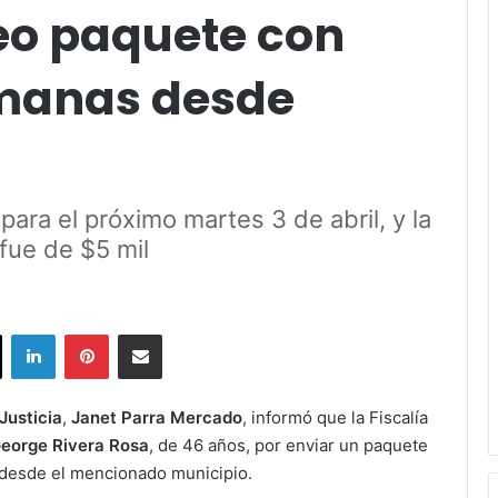
reo paquete con
manas desde
para el próximo martes 3 de abril, y la
 fue de $5 mil
ok
X
LinkedIn
Pinterest
Share via Email
Justicia
,
Janet Parra Mercado
, informó que la Fiscalía
eorge Rivera Rosa
, de 46 años, por enviar un paquete
desde el mencionado municipio.