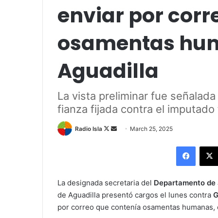
enviar por cor
osamentas hu
Aguadilla
La vista preliminar fue señalada 
fianza fijada contra el imputado
Follow
Send
Radio Isla
March 25, 2025
on
an
Facebo
X
email
La designada secretaria del
Departamento de 
de Aguadilla presentó cargos el lunes contra
G
por correo que contenía osamentas humanas, 