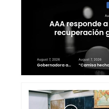
Au
AAA responde a
recuperación g
August 7, 2026
August 7, 2026
Gobernadora activa la Guardia Nacional ante incendio forestal en Cayey
Educación
confirma
que
asistentes