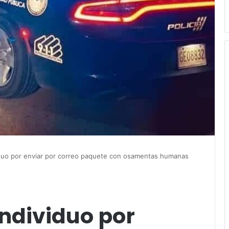
iduo por enviar por correo paquete con osamentas humanas
ndividuo por