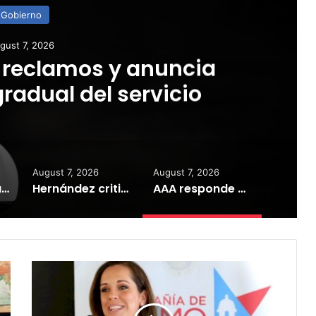
Gobierno
gust 7, 2026
 reclamos y anuncia
radual del servicio
August 7, 2026
August 7, 2026
“Camisa hecha a la medida”: Planificador cuestiona aprobación de consulta de ubicación de Esencia
Hernández critica silencio del Senado tras salida de Domenech bajo investigación del FEI
AAA responde a reclamos y anuncia recuperación gradual del servicio
Exdirectora
de
Turismo
presidirá