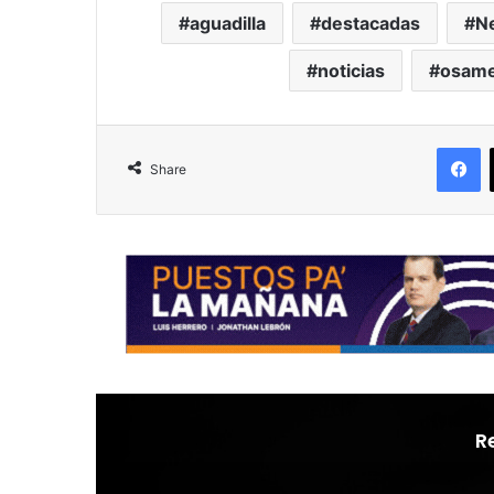
aguadilla
destacadas
Ne
noticias
osame
F
Share
R