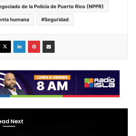
gociado de la Policía de Puerto Rico (NPPR)
nta humana
Seguridad
acebook
X
LinkedIn
Pinterest
Share via Email
ead Next