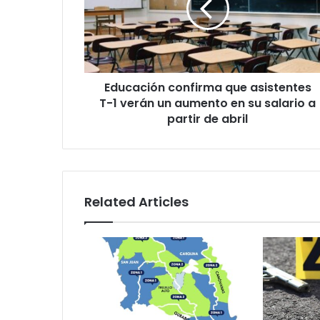
T-
1
verán
un
aumento
Educación confirma que asistentes
en
su
T-1 verán un aumento en su salario a
salario
partir de abril
a
partir
de
abril
Related Articles