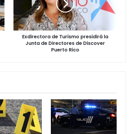
la
Junta
de
Directores
de
Exdirectora de Turismo presidirá la
Discover
Puerto
Junta de Directores de Discover
Rico
Puerto Rico