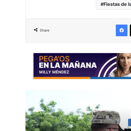
Fiestas de l
F
Share
R