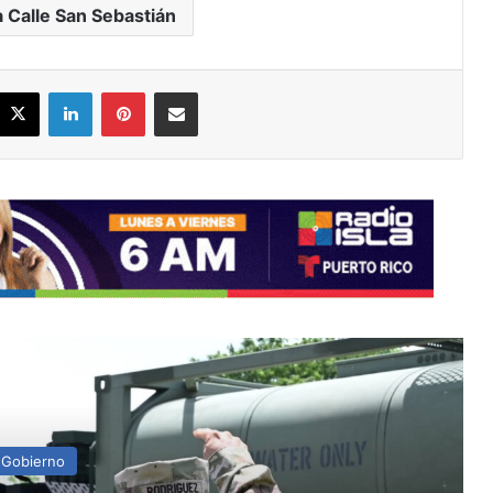
a Calle San Sebastián
acebook
X
LinkedIn
Pinterest
Share via Email
ead Next
Gobierno