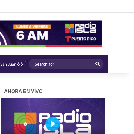
℉
83
Search
San Juan
for
AHORA EN VIVO
P