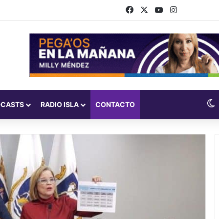
Facebook
X
YouTube
Instagram
DCASTS
RADIO ISLA
CONTACTO