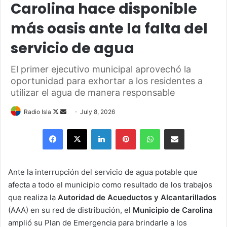
Carolina hace disponible
más oasis ante la falta del
servicio de agua
El primer ejecutivo municipal aprovechó la
oportunidad para exhortar a los residentes a
utilizar el agua de manera responsable
Follow
Send
Radio Isla
July 8, 2026
on
an
Facebook
X
LinkedIn
Pinterest
WhatsApp
Share via Email
X
email
Ante la interrupción del servicio de agua potable que
afecta a todo el municipio como resultado de los trabajos
que realiza la
Autoridad de Acueductos y Alcantarillados
(AAA) en su red de distribución, el
Municipio de Carolina
amplió su Plan de Emergencia para brindarle a los