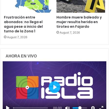
Frustración entre
Hombre muere baleado y
abonados: no llega el
mujer resulta herida en
agua pese a inicio del
tiroteo en Fajardo
turno de la Zona 1
August 7, 2026
August 7, 2026
AHORA EN VIVO
P
l
a
00:00
y