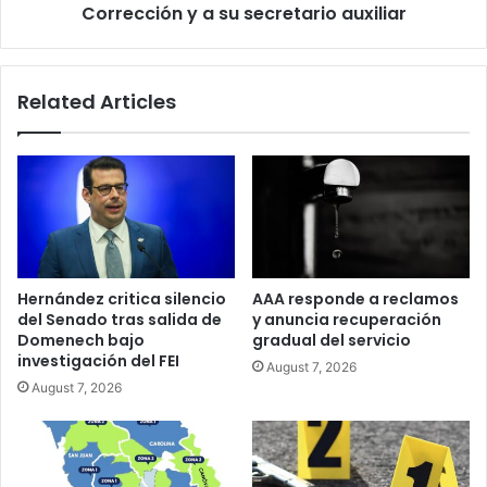
secretario
Corrección y a su secretario auxiliar
auxiliar
Related Articles
Hernández critica silencio
AAA responde a reclamos
del Senado tras salida de
y anuncia recuperación
Domenech bajo
gradual del servicio
investigación del FEI
August 7, 2026
August 7, 2026