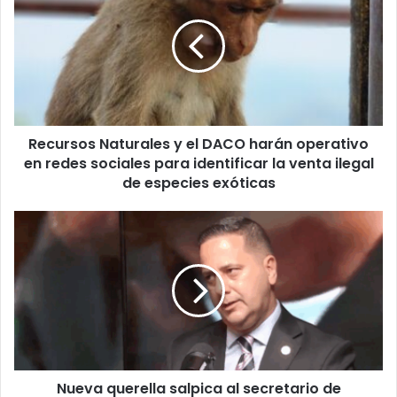
y
el
DACO
harán
operativo
en
redes
Recursos Naturales y el DACO harán operativo
sociales
para
en redes sociales para identificar la venta ilegal
identificar
de especies exóticas
la
venta
Nueva
ilegal
querella
de
salpica
especies
al
exóticas
secretario
de
Corrección
y
a
Nueva querella salpica al secretario de
su