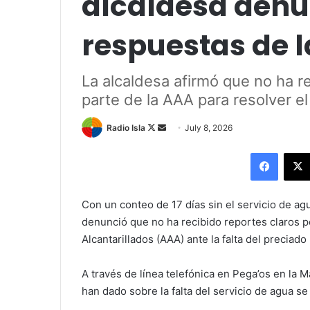
alcaldesa denun
respuestas de 
La alcaldesa afirmó que no ha re
parte de la AAA para resolver e
Follow
Send
Radio Isla
July 8, 2026
on
an
Facebo
X
email
Con un conteo de 17 días sin el servicio de agu
denunció que no ha recibido reportes claros p
Alcantarillados (AAA) ante la falta del preciado
A través de línea telefónica en Pega’os en la M
han dado sobre la falta del servicio de agua se