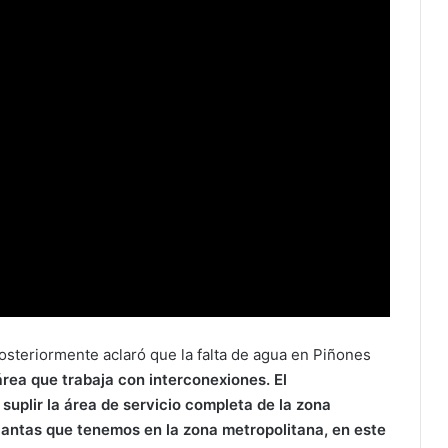
osteriormente aclaró que la falta de agua en Piñones
área
que
trabaja
con
interconexiones.
El
a
suplir
la
área
de
servicio
completa
de
la
zona
lantas
que
tenemos
en
la
zona
metropolitana,
en
este