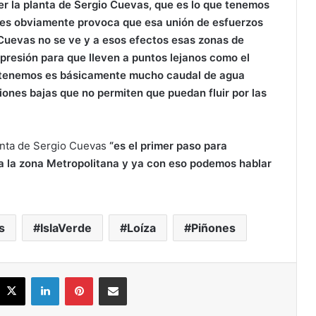
er
la
planta
de
Sergio
Cuevas, q
ue
es
lo
que
tenemos
ues
obviamente
provoca
que
esa
unión
de
esfuerzos
Cuevas
no
se
ve
y
a
esos
efectos
esas
zonas
de
presión
para
que
lleven
a
puntos
lejanos
como
el
tenemos
es
básicamente
mucho
caudal
de
agua
siones
bajas
que
no
permiten
que
puedan
fluir
por
las
anta de Sergio Cuevas
“es el primer paso para
a la zona Metropolitana y ya con eso podemos hablar
s
IslaVerde
Loíza
Piñones
acebook
X
LinkedIn
Pinterest
Share via Email