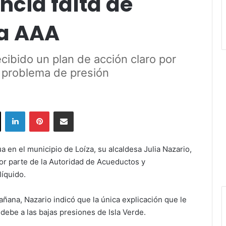
cia falta de
la AAA
cibido un plan de acción claro por
l problema de presión
ok
X
LinkedIn
Pinterest
Share via Email
a en el municipio de Loíza, su alcaldesa Julia Nazario,
or parte de la Autoridad de Acueductos y
 líquido.
añana, Nazario indicó que la única explicación que le
 debe a las bajas presiones de Isla Verde.