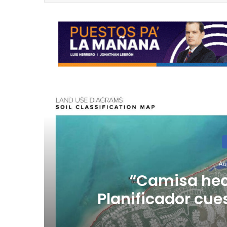
R
Au
l
“Camisa hec
Planificador cue
consulta de ub