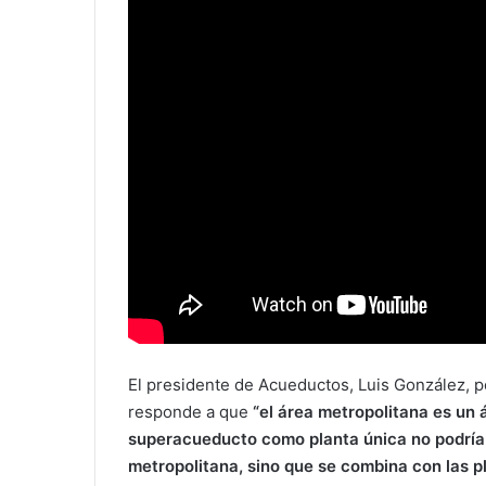
El presidente de Acueductos, Luis González, p
responde a que
“
el
área
metropolitana
es
un
superacueducto
como
planta
única
no
podrí
metropolitana,
sino
que
se
combina
con
las
p