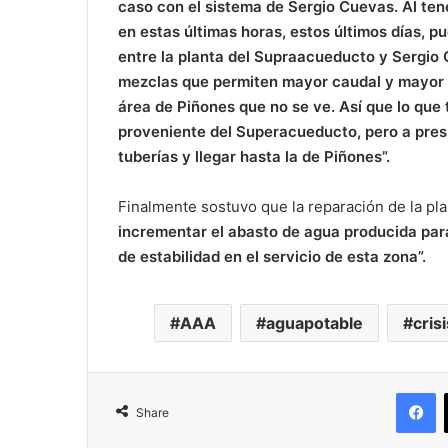
caso
con
el
sistema
de Sergio C
uevas.
Al
ten
en
estas
últimas
horas,
estos
últimos
días,
p
entre
la
planta
del S
upraacueducto
y
Sergio
mezclas
que
permiten
mayor
caudal
y
mayor
área
de P
iñones que
no
se
ve.
Así
que
lo
que
proveniente
del S
uperacueducto,
pero
a
pre
tuberías
y
llegar
hasta
la
de P
iñones”.
Finalmente sostuvo que la reparación de la pl
incrementar el abasto de agua producida par
de estabilidad en el servicio de esta zona”.
AAA
aguapotable
crisi
F
Share