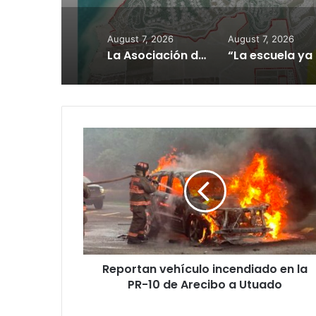
August 7, 2026
August 7, 2026
La Asociación de Hospitales de Puerto Rico exhorta a los pacientes a continuar sus citas, tratamientos y servicios médicos según programados
“La escu
Reportan
vehículo
incendiado
en
la
PR-
10
de
Arecibo
Reportan vehículo incendiado en la
a
Utuado
PR-10 de Arecibo a Utuado