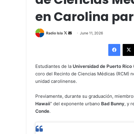
en Carolina pa
Follow
Send
Radio Isla
June 11, 2026
on
an
Facebo
X
email
Estudiantes de la
Universidad de Puerto Rico 
coro del Recinto de Ciencias Médicas (RCM) no
unidad carolinense.
Previamente, durante su graduación, miembros
Hawaii
” del exponente urbano
Bad Bunny
, y 
Conde
.