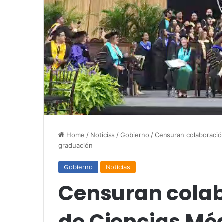
Home
/
Noticias
/
Gobierno
/
Censuran colaboració
graduación
Gobierno
Noticias
Censuran colab
de Ciencias Mé