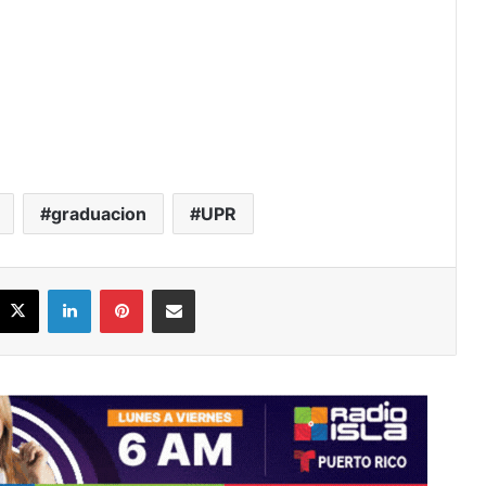
.
graduacion
UPR
acebook
X
LinkedIn
Pinterest
Share via Email