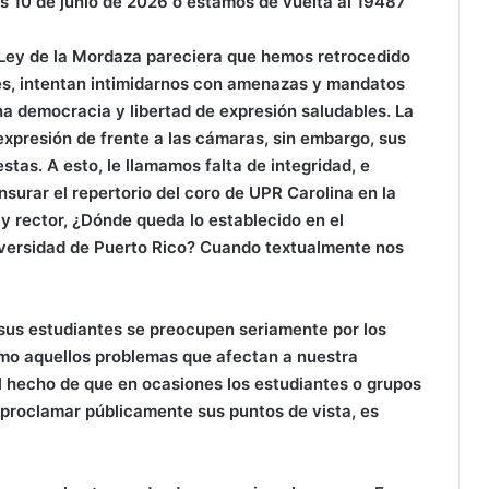
es 10 de junio de 2026 o estamos de vuelta al 19487
Ley de la Mordaza pareciera que hemos retrocedido
ces, intentan intimidarnos con amenazas y mandatos
na democracia y libertad de expresión saludables. La
expresión de frente a las cámaras, sin embargo, sus
tas. A esto, le llamamos falta de integridad, e
nsurar el repertorio del coro de UPR Carolina en la
y rector, ¿Dónde queda lo establecido en el
iversidad de Puerto Rico? Cuando textualmente nos
 sus estudiantes se preocupen seriamente por los
omo aquellos problemas que afectan a nuestra
l hecho de que en ocasiones los estudiantes o grupos
 proclamar públicamente sus puntos de vista, es