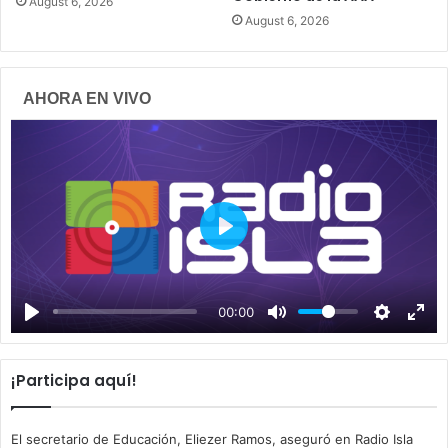
August 6, 2026
August 6, 2026
AHORA EN VIVO
P
l
a
00:00
y
¡Participa aquí!
El secretario de Educación, Eliezer Ramos, aseguró en Radio Isla