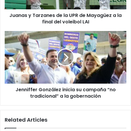
Mayagüez
a
Juanas y Tarzanes de la UPR de Mayagüez a la
la
final
final del voleibol LAI
del
voleibol
Jenniffer
LAI
González
inicia
su
campaña
“no
tradicional”
a
la
Jenniffer González inicia su campaña “no
gobernación
tradicional” a la gobernación
Related Articles