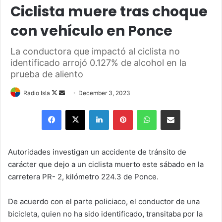
Ciclista muere tras choque
con vehículo en Ponce
La conductora que impactó al ciclista no
identificado arrojó 0.127% de alcohol en la
prueba de aliento
Follow
Send
Radio Isla
December 3, 2023
on
an
Facebook
X
LinkedIn
Pinterest
WhatsApp
Share via Email
X
email
Autoridades investigan un accidente de tránsito de
carácter que dejo a un ciclista muerto este sábado en la
carretera PR- 2, kilómetro 224.3 de Ponce.
De acuerdo con el parte policiaco, el conductor de una
bicicleta, quien no ha sido identificado
,
transitaba por la