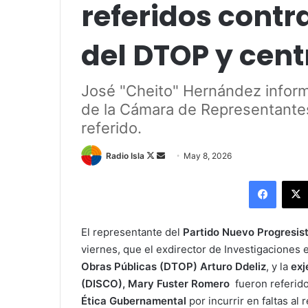
referidos contr
del DTOP y cent
José "Cheito" Hernández informó
de la Cámara de Representantes y
referido.
Follow
Send
Radio Isla
May 8, 2026
on
an
Facebo
X
email
El representante del
Partido Nuevo Progresis
viernes, que el exdirector de Investigaciones 
Obras Públicas (DTOP)
Arturo Ddeliz
, y la
exj
(DISCO), Mary Fuster Romero
fueron referid
Ética Gubernamental
por incurrir en faltas al