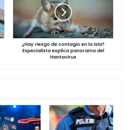
de
contagio
en
la
isla?
Especialista
explica
¿Hay riesgo de contagio en la isla?
panorama
del
Especialista explica panorama del
Hantavirus
Hantavirus