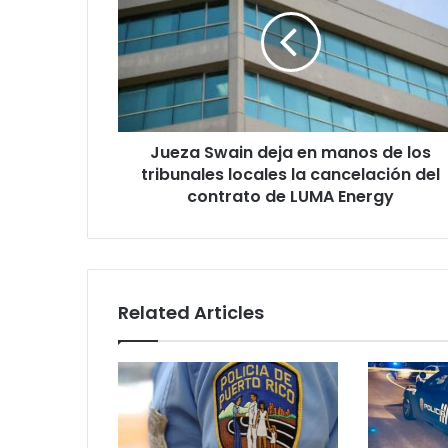
deja
en
manos
de
los
tribunales
locales
Jueza Swain deja en manos de los
la
cancelación
tribunales locales la cancelación del
del
contrato de LUMA Energy
contrato
de
LUMA
Energy
Related Articles