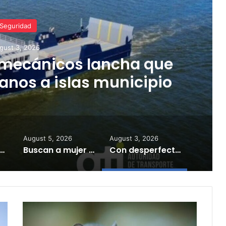
Seguridad
gust 3, 2026
 mecánicos lancha que
anos a islas municipio
August 5, 2026
August 3, 2026
hit and run” tras grave accidente de motocicleta en Guayama
Buscan a mujer desaparecida en Ponce
Con desperfectos mecánicos lancha que transporta ciudadanos a islas municipio
¿Hay
riesgo