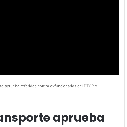
te aprueba referidos contra exfuncionarios del DTOP y
ansporte aprueba