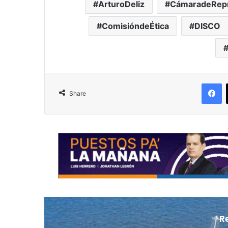
ArturoDeliz
CámaradeRepr
ComisióndeÉtica
DISCO
F
Share
R