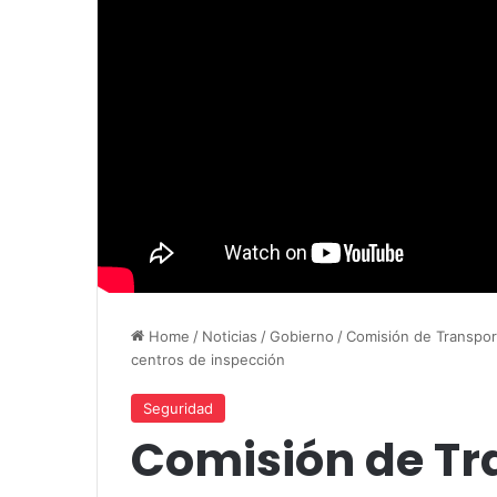
Home
/
Noticias
/
Gobierno
/
Comisión de Transpor
centros de inspección
Seguridad
Comisión de Tr