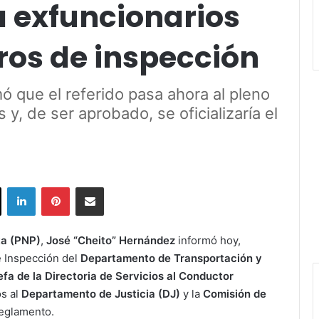
a exfuncionarios
ros de inspección
 que el referido pasa ahora al pleno
, de ser aprobado, se oficializaría el
ok
X
LinkedIn
Pinterest
Share via Email
ta (PNP)
,
José “Cheito” Hernández
informó hoy,
e Inspección del
Departamento de Transportación y
efa de la Directoria de Servicios al Conductor
os al
Departamento de Justicia (DJ)
y la
Comisión de
 reglamento.