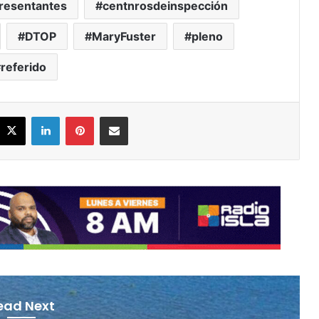
esentantes
centnrosdeinspección
DTOP
MaryFuster
pleno
referido
acebook
X
LinkedIn
Pinterest
Share via Email
ead Next