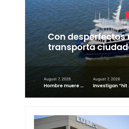
Au
Con desperfectos
transporta ciudad
August 7, 2026
August 7, 2026
Hombre muere baleado y mujer resulta herida en tiroteo en Fajardo
Investigan “
Jueza
Swain