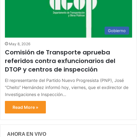
Gobierno
May 8, 2026
Comisión de Transporte aprueba
referidos contra exfuncionarios del
DTOP y centros de inspección
El representante del Partido Nuevo Progresista (PNP), José
“Cheito” Hernández informó hoy, viernes, que el exdirector de
Investigaciones e Inspección…
Read More »
AHORA EN VIVO