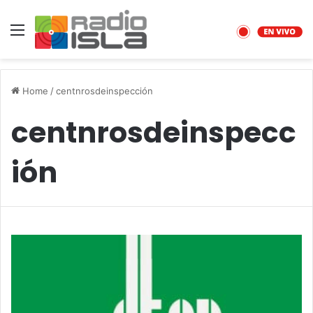
Menu
Home
/
centnrosdeinspección
centnrosdeinspecc
ión