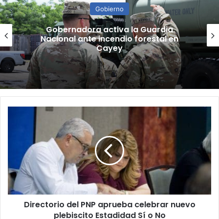
Gobierno
“Camisa hecha a la medida”:
Planificador cuestiona aprobación
de consulta de ubicación de Esencia
Directorio
del
PNP
aprueba
celebrar
nuevo
plebiscito
Estadidad
Sí
Directorio del PNP aprueba celebrar nuevo
o
No
plebiscito Estadidad Sí o No