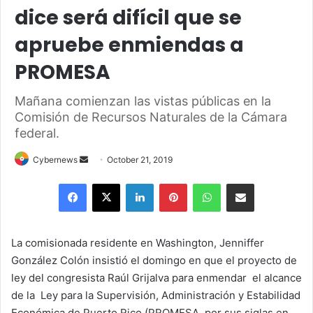
dice será difícil que se
apruebe enmiendas a
PROMESA
Mañana comienzan las vistas públicas en la
Comisión de Recursos Naturales de la Cámara
federal.
Send
Cybernews
October 21, 2019
an
Facebook
X
LinkedIn
Pinterest
WhatsApp
Share via Email
email
La comisionada residente en Washington, Jenniffer
González Colón insistió el domingo en que el proyecto de
ley del congresista Raúl Grijalva para enmendar el alcance
de la Ley para la Supervisión, Administración y Estabilidad
Económica de Puerto Rico (PROMESA, por sus siglas en