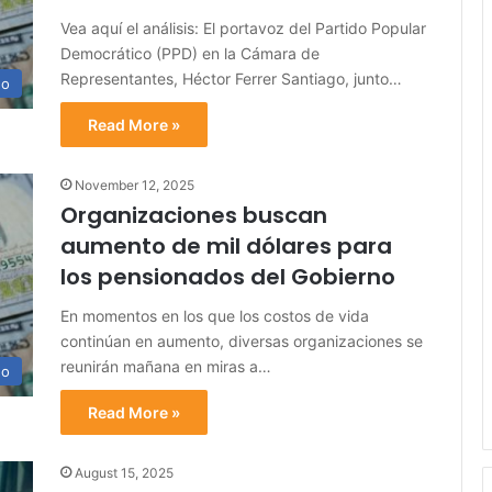
Vea aquí el análisis: El portavoz del Partido Popular
Democrático (PPD) en la Cámara de
Representantes, Héctor Ferrer Santiago, junto…
no
Read More »
November 12, 2025
Organizaciones buscan
aumento de mil dólares para
los pensionados del Gobierno
En momentos en los que los costos de vida
continúan en aumento, diversas organizaciones se
reunirán mañana en miras a…
no
Read More »
August 15, 2025