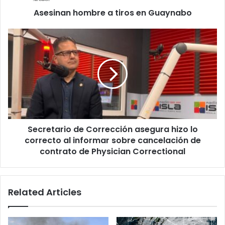
Asesinan hombre a tiros en Guaynabo
Secretario
de
Corrección
asegura
hizo
lo
correcto
al
informar
Secretario de Corrección asegura hizo lo
sobre
cancelación
correcto al informar sobre cancelación de
de
contrato de Physician Correctional
contrato
de
Physician
Related Articles
Correctional