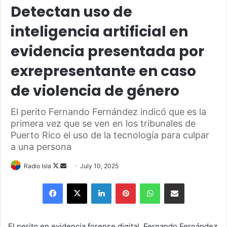
Detectan uso de
inteligencia artificial en
evidencia presentada por
exrepresentante en caso
de violencia de género
El perito Fernando Fernández indicó que es la
primera vez que se ven en los tribunales de
Puerto Rico el uso de la tecnología para culpar
a una persona
Follow
Send
Radio Isla
July 10, 2025
on
an
Facebook
X
LinkedIn
Pinterest
WhatsApp
Share via Email
X
email
El perito en evidencia forense digital, Fernando Fernández