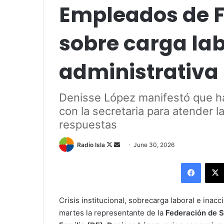
Empleados de 
sobre carga lab
administrativa
Denisse López manifestó que h
con la secretaria para atender l
respuestas
Follow
Send
Radio Isla
June 30, 2026
on
an
Facebo
X
email
Crisis institucional, sobrecarga laboral e ina
martes
la representante de la
Federación de S