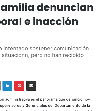
Familia denuncian
oral e inacción
a intentado sostener comunicación
a situaciónn, pero no han recibido
ok
X
LinkedIn
Pinterest
Share via Email
cción administrativa es el panorama que denunció hoy,
upervisores y Gerenciales del Departamento de la