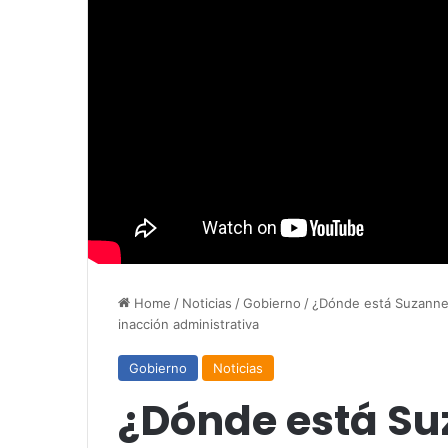
Home
/
Noticias
/
Gobierno
/
¿Dónde está Suzanne 
inacción administrativa
Gobierno
Noticias
¿Dónde está Su