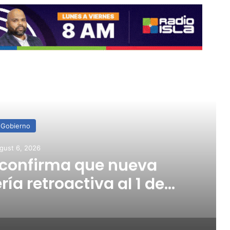
ead Next
Gobierno
gust 6, 2026
 confirma que nueva
ría retroactiva al 1 de
julio