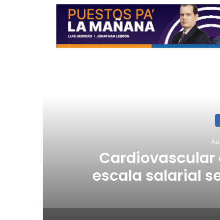
R
Au
a
Cardiovascular
escala salarial se
a