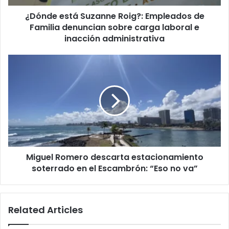
sobre
¿Dónde está Suzanne Roig?: Empleados de
carga
laboral
Familia denuncian sobre carga laboral e
e
inacción administrativa
inacción
administrativa
Miguel
Romero
descarta
estacionamiento
soterrado
en
el
Escambrón:
“Eso
Miguel Romero descarta estacionamiento
no
va”
soterrado en el Escambrón: “Eso no va”
Related Articles