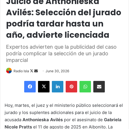
Juicio de Anthonieska
Avilés: Selección del jurado
podría tardar hasta un
año, advierte licenciada
Expertos advierten que la publicidad del caso
podría complicar la selección de un jurado
imparcial
Follow
Send
Radio Isla
June 30, 2026
on
an
Facebook
X
LinkedIn
Pinterest
WhatsApp
Share via Email
X
email
Hoy, martes, el juez y el ministerio público seleccionará el
jurado y los suplentes adicionales para el juicio de la
acusada
Anthonieska Avilés
por el asesinato de
Gabriela
Nicole Pratts
el 11 de agosto de 2025 en Aibonito. La