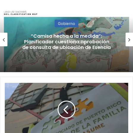
Gobierno
“Camisa hecha a la medida”:
Planificador cuestiona aprobación
de consulta de ubicación de Esencia
¿Dónde
está
Suzanne
Roig?:
Empleados
de
Familia
denuncian