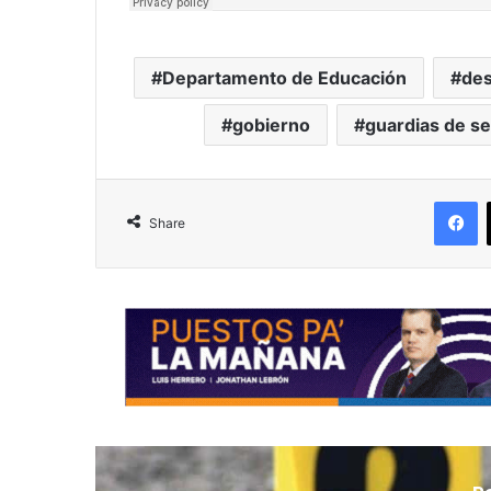
Departamento de Educación
des
gobierno
guardias de s
F
Share