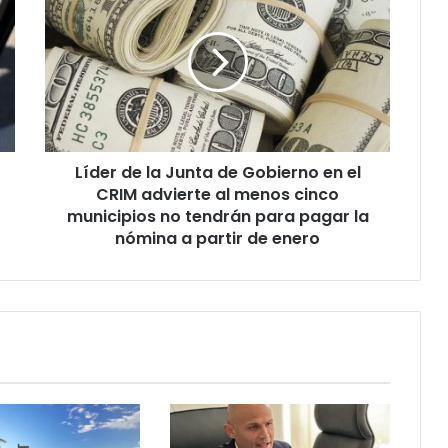
de
la
Junta
de
Gobierno
en
el
CRIM
Líder de la Junta de Gobierno en el
advierte
al
CRIM advierte al menos cinco
menos
municipios no tendrán para pagar la
cinco
nómina a partir de enero
municipios
no
tendrán
para
pagar
la
nómina
a
partir
de