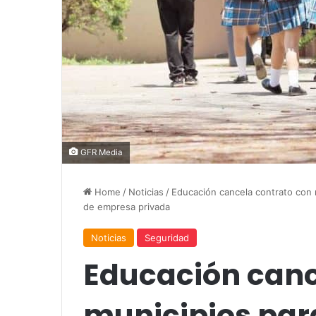
GFR Media
Home
/
Noticias
/
Educación cancela contrato con m
de empresa privada
Noticias
Seguridad
Educación canc
municipios par