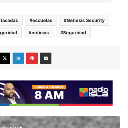
tacadas
escuelas
Genesis Security
eguridad
noticias
Seguridad
acebook
X
LinkedIn
Pinterest
Share via Email