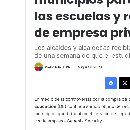
las escuelas y 
de empresa pr
Los alcaldes y alcaldesas recibi
de una semana de que el estudi
Follow
Send
Radio Isla
August 8, 2024
on
an
Facebo
X
email
En medio de la controversia por la compra de b
Educación
(DE) continúa siendo objeto de rec
municipios que brindaban el servicio de segur
con la empresa Genesis Security.