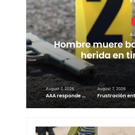
R
Au
Hombre muere bal
herida en ti
August 7, 2026
August 7, 2026
AAA responde a reclamos y anuncia recuperación gradual del servicio
Estable