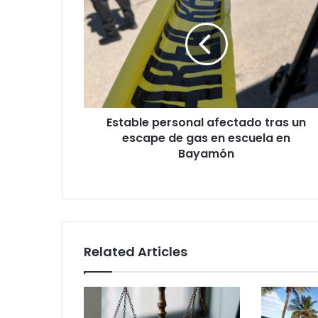
personal
afectado
tras
un
escape
de
gas
en
Estable personal afectado tras un
escuela
en
escape de gas en escuela en
Bayamón
Bayamón
Related Articles