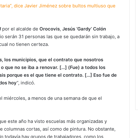
etaria”, dice Javier Jiménez sobre bultos multiuso que
l
por el alcalde de
Orocovis
,
Jesús ‘Gardy’ Colón
io serán 31 personas las que se quedarán sin trabajo, a
cual no tienen certeza.
, los municipios, que el contrato que nosotros
 que no se iba a renovar. […] (Fue) a todos los
is porque es el que tiene el contrato. […] Eso fue de
ados hoy
“, indicó.
a el miércoles, a menos de una semana de que el
 que este año ha visto escuelas más organizadas y
e columnas cortas, así como de pintura. No obstante,
 todavía hay grupos de trabajadores, como los