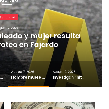
ead Next
Seguridad
gust 7, 2026
eado y mujer resulta
roteo en Fajardo
August 7, 2026
August 7, 2026
Frustración entre abonados: no llega el agua pese a inicio del turno de la Zona 1
Hombre muere baleado y mujer resulta herida en tiroteo en Fajardo
Investigan “hit and run” tras grave accidente de motocicleta en Guayama
Líder