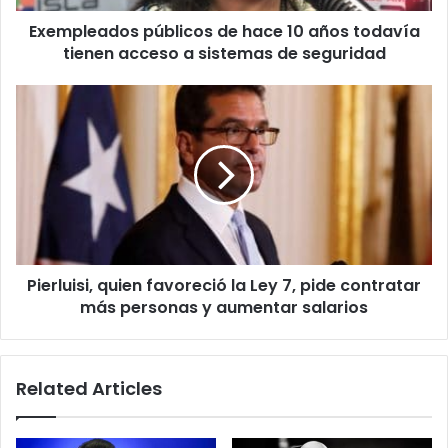
acceso
Exempleados públicos de hace 10 años todavía
a
sistemas
tienen acceso a sistemas de seguridad
de
seguridad
Pierluisi,
quien
favoreció
la
Ley
7,
pide
contratar
más
Pierluisi, quien favoreció la Ley 7, pide contratar
personas
y
más personas y aumentar salarios
aumentar
salarios
Related Articles