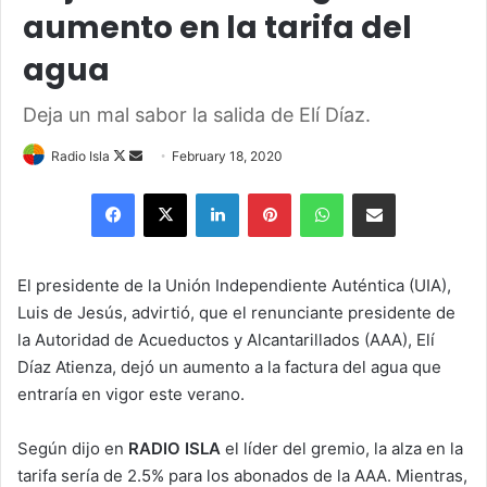
aumento en la tarifa del
agua
Deja un mal sabor la salida de Elí Díaz.
Follow
Send
Radio Isla
February 18, 2020
on
an
Facebook
X
LinkedIn
Pinterest
WhatsApp
Share via Email
X
email
El presidente de la Unión Independiente Auténtica (UIA),
Luis de Jesús, advirtió, que el renunciante presidente de
la Autoridad de Acueductos y Alcantarillados (AAA), Elí
Díaz Atienza, dejó un aumento a la factura del agua que
entraría en vigor este verano.
Según dijo en
RADIO ISLA
el líder del gremio, la alza en la
tarifa sería de 2.5% para los abonados de la AAA. Mientras,