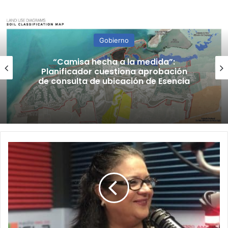
Gobierno
“Camisa hecha a la medida”:
Planificador cuestiona aprobación
de consulta de ubicación de Esencia
Exempleados
públicos
de
hace
10
años
todavía
tienen