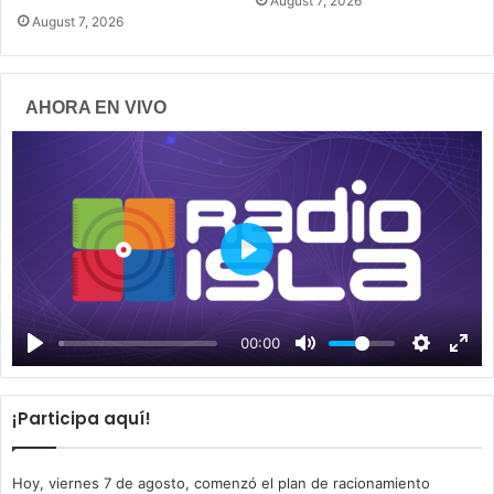
August 7, 2026
August 7, 2026
AHORA EN VIVO
P
l
a
00:00
y
¡Participa aquí!
Hoy, viernes 7 de agosto, comenzó el plan de racionamiento