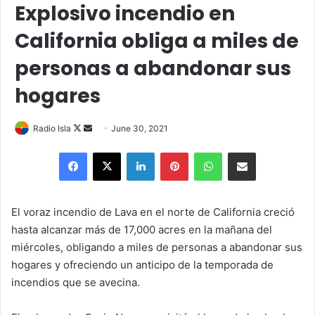
Explosivo incendio en
California obliga a miles de
personas a abandonar sus
hogares
Follow
Send
Radio Isla
June 30, 2021
on
an
Facebook
X
LinkedIn
Pinterest
WhatsApp
Share via Email
X
email
El voraz incendio de Lava en el norte de California creció
hasta alcanzar más de 17,000 acres en la mañana del
miércoles, obligando a miles de personas a abandonar sus
hogares y ofreciendo un anticipo de la temporada de
incendios que se avecina.