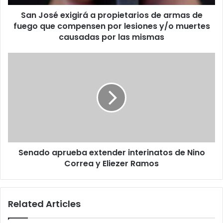
fuego
San José exigirá a propietarios de armas de
que
compensen
fuego que compensen por lesiones y/o muertes
por
causadas por las mismas
lesiones
y/o
Senado
muertes
aprueba
causadas
extender
por
interinatos
las
de
mismas
Nino
Correa
y
Eliezer
Senado aprueba extender interinatos de Nino
Ramos
Correa y Eliezer Ramos
Related Articles