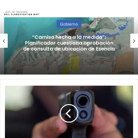
Gobierno
“Camisa hecha a la medida”:
Planificador cuestiona aprobación
de consulta de ubicación de Esencia
San
José
exigirá
a
propietarios
de
armas
de