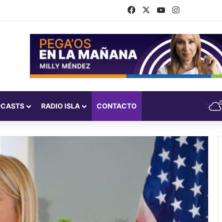
Facebook
X
YouTube
Instagram
DCASTS
RADIO ISLA
CONTACTO