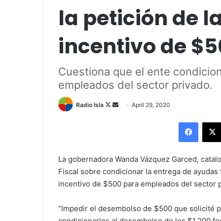
la petición de l
incentivo de $
Cuestiona que el ente condicio
empleados del sector privado.
Follow
Send
Radio Isla
April 29, 2020
on
an
Facebo
X
email
La gobernadora Wanda Vázquez Garced, catalogó
Fiscal sobre condicionar la entrega de ayudas 
incentivo de $500 para empleados del sector 
“Impedir el desembolso de $500 que solicité 
condicionarlos al desembolso de los $1,200 fe