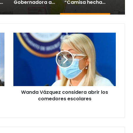
ela ya no parece tan atractiva”: alertan sobre impacto de la tecnología en los jóvenes
Gobernadora activa la Guardia Nacional ante incendio forestal en Cayey
“Camisa hecha a la medida”: Planificador cuestiona aprobación de consulta de ubicación de Esencia
Wanda
Vázquez
considera
abrir
los
comedores
escolares
Wanda Vázquez considera abrir los
comedores escolares