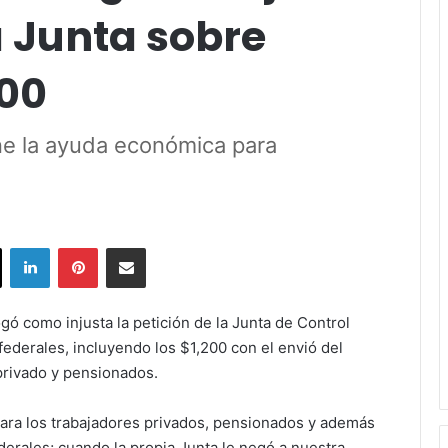
a Junta sobre
500
ne la ayuda económica para
ok
X
LinkedIn
Pinterest
Share via Email
 como injusta la petición de la Junta de Control
federales, incluyendo los $1,200 con el envió del
privado y pensionados.
para los trabajadores privados, pensionados y además
derales; cuando la propia Junta le negó a nuestra