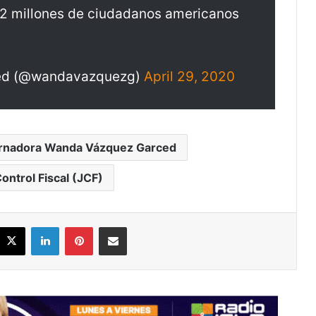
.2 millones de ciudadanos americanos
ed (@wandavazquezg)
April 29, 2020
rnadora Wanda Vázquez Garced
ontrol Fiscal (JCF)
acebook
X
LinkedIn
Pinterest
Share via Email