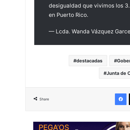
desigualdad que vivimos los 3
en Puerto Rico.
— Lcda. Wanda Vázquez Garc
destacadas
Gobe
Junta de C
F
Share