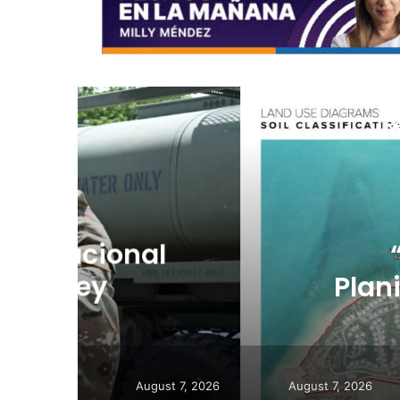
R
Au
l
“Camisa hec
Planificador cue
consulta de ub
August 7, 2026
August 7, 2026