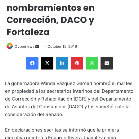
nombramientos en
Corrección, DACO y
Fortaleza
Send
Cybernews
October 15, 2019
an
Facebook
X
LinkedIn
Pinterest
WhatsApp
Share via Email
email
La gobernadora Wanda Vázquez Garced nombró el martes
en propiedad a los secretarios interinos del Departamento
de Corrección y Rehabilitación (DCR) y del Departamento
de Asuntos del Consumidor (DACO) y los sometió ante la
consideración del Senado.
En declaraciones escritas se informó que la primera
ejecutiva nombró a Eduardo Rivera Juanatey como