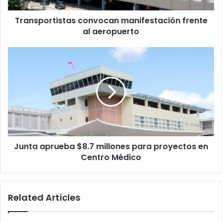
Transportistas convocan manifestación frente
al aeropuerto
Junta
aprueba
$8.7
millones
para
proyectos
en
Centro
Médico
Junta aprueba $8.7 millones para proyectos en
Centro Médico
Related Articles