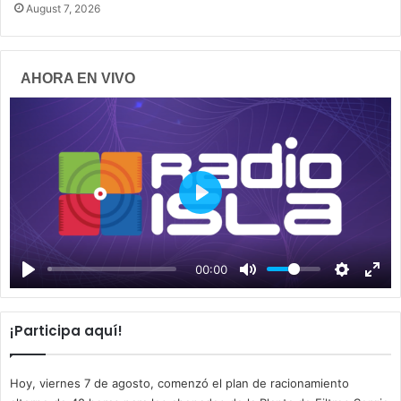
August 7, 2026
AHORA EN VIVO
P
l
a
00:00
y
¡Participa aquí!
Hoy, viernes 7 de agosto, comenzó el plan de racionamiento