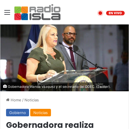
Menu
Gobernadora Wanda Vázquez y el secretario del DDEC. (Twitter).
Home
/
Noticias
Gobierno
Noticias
Gobernadora realiza