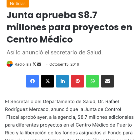
Noticias
Junta aprueba $8.7
millones para proyectos en
Centro Médico
Así lo anunció el secretario de Salud.
Follow
Send
Radio Isla
October 15, 2019
on
an
Facebook
X
LinkedIn
Pinterest
WhatsApp
Share via Email
X
email
El Secretario del Departamento de Salud, Dr. Rafael
Rodríguez Mercado, anunció que la Junta de Control
Fiscal aprobó ayer, a la agencia, $8.7 millones adicionales
para diferentes proyectos en el Centro Médico de Puerto
Rico y la liberación de los fondos asignados al Fondo para