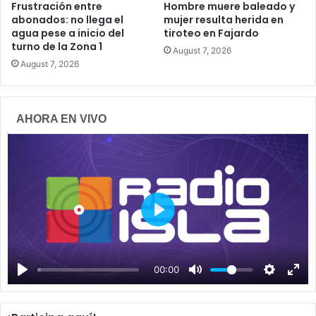
Frustración entre
Hombre muere baleado y
abonados: no llega el
mujer resulta herida en
agua pese a inicio del
tiroteo en Fajardo
turno de la Zona 1
August 7, 2026
August 7, 2026
AHORA EN VIVO
P
l
a
00:00
y