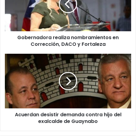
Corrección,
DACO
y
Fortaleza
Gobernadora realiza nombramientos en
Corrección, DACO y Fortaleza
Acuerdan
desistir
demanda
contra
hijo
del
exalcalde
de
Guaynabo
Acuerdan desistir demanda contra hijo del
exalcalde de Guaynabo