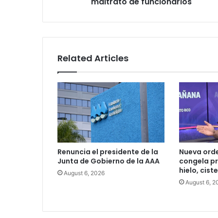
maltrato de funcionarios
de
funcionarios
Related Articles
Renuncia el presidente de la
Nueva ord
Junta de Gobierno de la AAA
congela pr
hielo, cist
August 6, 2026
August 6, 2