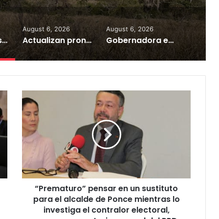
August 6, 2026
August 6, 2026
Municipios del sur entran en una fase de sequía extrema
Actualizan pronóstico para la temporada de huracanes
Gobernadora envía al Senado nombramiento de la designada secretaria de Corrección
“Prematuro”
pensar
en
un
sustituto
para
el
alcalde
de
“Prematuro” pensar en un sustituto
Ponce
mientras
para el alcalde de Ponce mientras lo
lo
investiga el contralor electoral,
investiga