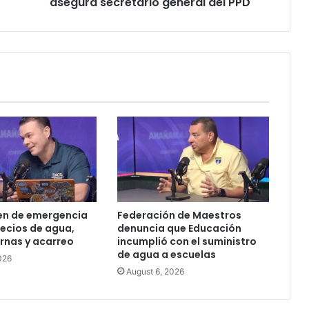
asegura secretario general del PPD
el
contralor
electoral,
asegura
secretario
general
del
PPD
en de emergencia
Federación de Maestros
ecios de agua,
denuncia que Educación
ernas y acarreo
incumplió con el suministro
de agua a escuelas
026
August 6, 2026