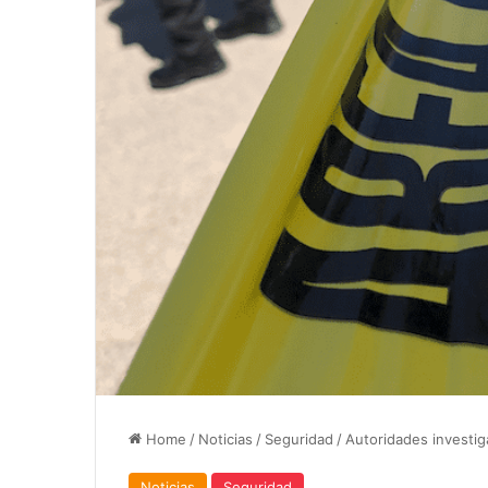
Home
/
Noticias
/
Seguridad
/
Autoridades investig
Noticias
Seguridad