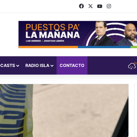
Facebook
X
YouTube
Instagram
DCASTS
RADIO ISLA
CONTACTO