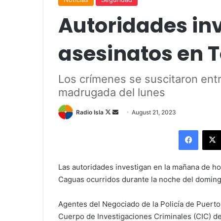
Autoridades in
asesinatos en 
Los crímenes se suscitaron entr
madrugada del lunes
Follow
Send
Radio Isla
August 21, 2023
on
an
Facebo
X
email
Las autoridades investigan en la mañana de ho
Caguas ocurridos durante la noche del domin
Agentes del Negociado de la Policía de Puerto 
Cuerpo de Investigaciones Criminales (CIC) d