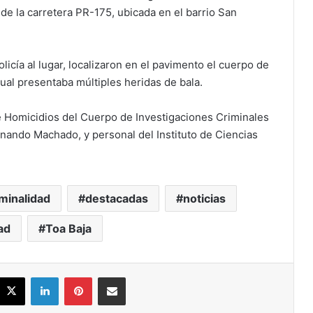
 de la carretera PR-175, ubicada en el barrio San
licía al lugar, localizaron en el pavimento el cuerpo de
cual presentaba múltiples heridas de bala.
de Homicidios del Cuerpo de Investigaciones Criminales
ernando Machado, y personal del Instituto de Ciencias
iminalidad
destacadas
noticias
ad
Toa Baja
acebook
X
LinkedIn
Pinterest
Share via Email