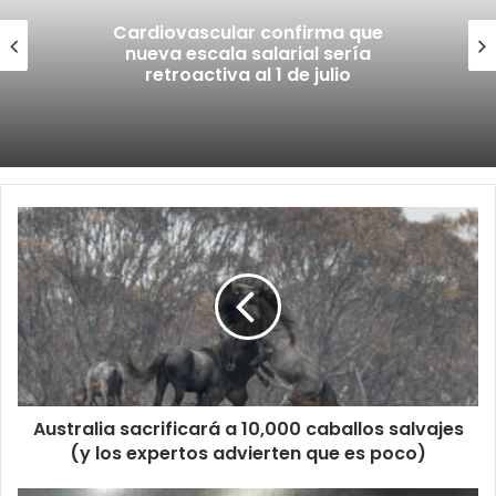
Cardiovascular confirma que
nueva escala salarial sería
retroactiva al 1 de julio
Australia
sacrificará
a
10,000
caballos
salvajes
(y
los
expertos
Australia sacrificará a 10,000 caballos salvajes
advierten
que
(y los expertos advierten que es poco)
es