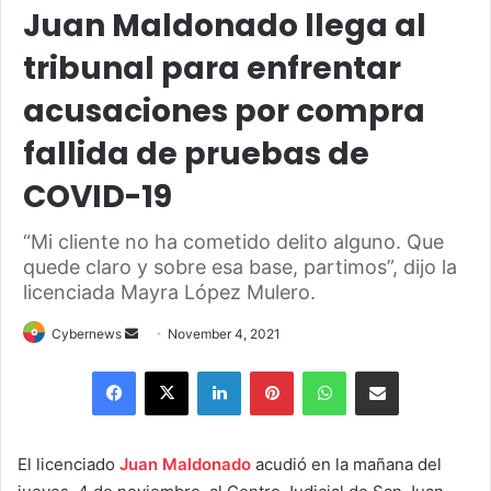
Juan Maldonado llega al
tribunal para enfrentar
acusaciones por compra
fallida de pruebas de
COVID-19
“Mi cliente no ha cometido delito alguno. Que
quede claro y sobre esa base, partimos”, dijo la
licenciada Mayra López Mulero.
Send
Cybernews
November 4, 2021
an
Facebook
X
LinkedIn
Pinterest
WhatsApp
Share via Email
email
El licenciado
Juan Maldonado
acudió en la mañana del