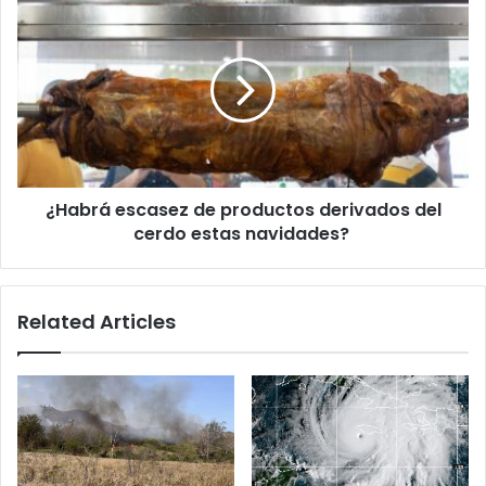
poco)
¿Habrá
escasez
de
productos
derivados
del
cerdo
estas
navidades?
¿Habrá escasez de productos derivados del
cerdo estas navidades?
Related Articles