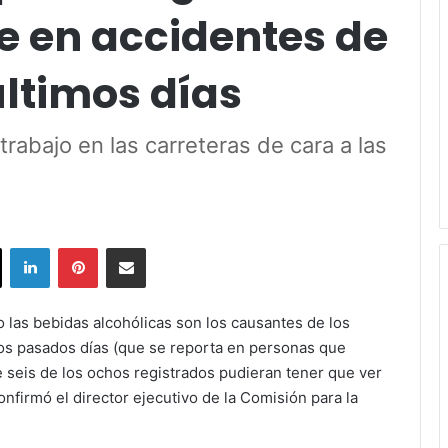
 en accidentes de
últimos días
trabajo en las carreteras de cara a las
ok
X
LinkedIn
Pinterest
Share via Email
 las bebidas alcohólicas son los causantes de los
los pasados d
í
as (que se reporta en personas que
e seis de los ochos registrados pudieran tener que ver
nfirmó el director ejecutivo de la Comisi
ón
para la