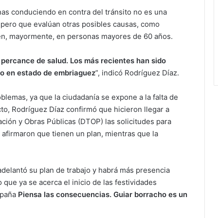
as conduciendo en contra del tránsito no es una
 pero que eval
úan
otras posibles causas, como
 ven, mayormente, en personas mayores de 60 años.
n percance de salud. Los más recientes han sido
o en estado de embriaguez
”, indicó Rodr
í
guez D
í
az.
oblemas, ya que la ciudadanía se expone a la falta de
cto, Rodr
íguez Díaz confirmó que hicieron llegar a
ión y Obras Públicas (DTOP) las solicitudes para
 afirmaron que tienen un plan, mientras que la
 adelantó su plan de trabajo y habrá más presencia
 que ya se acerca el inicio de las festividades
mpaña
Piensa las consecuencias. Guiar borracho es un