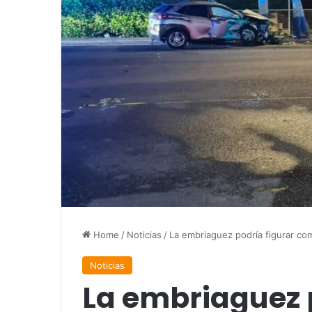
Home
/
Noticias
/
La embriaguez podría figurar com
Noticias
La embriaguez 