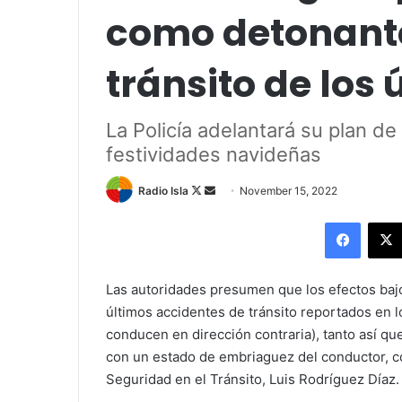
como detonante
tránsito de los 
La Policía adelantará su plan de 
festividades navideñas
Follow
Send
Radio Isla
November 15, 2022
on
an
Facebo
X
email
Las autoridades presumen que los efectos bajo
últimos accidentes de tránsito reportados en 
conducen en dirección contraria), tanto así qu
con un estado de embriaguez del conductor, co
Seguridad en el Tránsito, Luis Rodr
í
guez D
í
az.