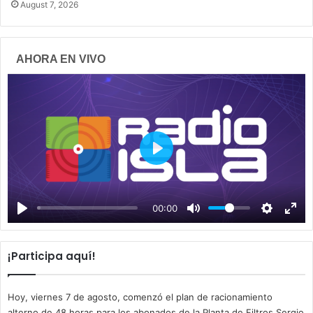
August 7, 2026
AHORA EN VIVO
P
l
a
00:00
y
¡Participa aquí!
Hoy, viernes 7 de agosto, comenzó el plan de racionamiento
alterno de 48 horas para los abonados de la Planta de Filtros Sergio