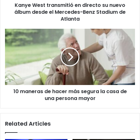
Kanye West transmitió en directo su nuevo
el
Mercedes-
álbum desde el Mercedes-Benz Stadium de
Benz
Atlanta
Stadium
de
10
Atlanta
maneras
de
hacer
más
segura
la
casa
de
10 maneras de hacer más segura la casa de
una
persona
una persona mayor
mayor
Related Articles