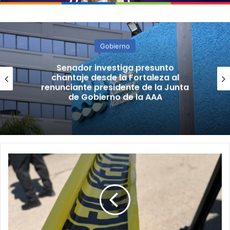
Gobierno
Senador investiga presunto
chantaje desde la Fortaleza al
renunciante presidente de la Junta
de Gobierno de la AAA
Asesinan
a
un
hombre
y
hieren
de