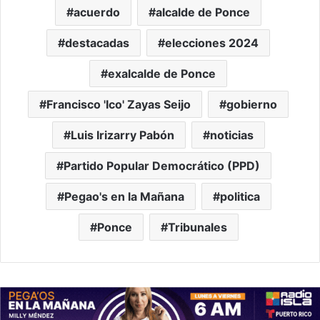
acuerdo
alcalde de Ponce
destacadas
elecciones 2024
exalcalde de Ponce
Francisco 'Ico' Zayas Seijo
gobierno
Luis Irizarry Pabón
noticias
Partido Popular Democrático (PPD)
Pegao's en la Mañana
politica
Ponce
Tribunales