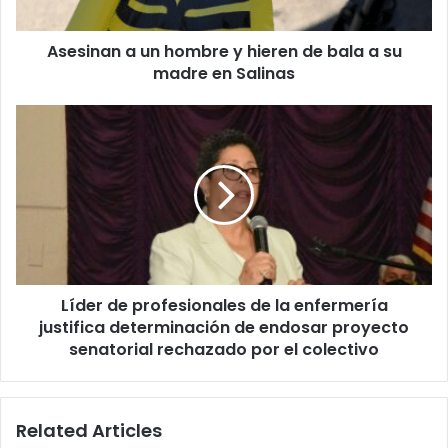
bala
a
Asesinan a un hombre y hieren de bala a su
su
madre
madre en Salinas
en
Salinas
Líder
de
profesionales
de
la
enfermería
justifica
determinación
de
Líder de profesionales de la enfermería
endosar
proyecto
justifica determinación de endosar proyecto
senatorial
senatorial rechazado por el colectivo
rechazado
por
el
Related Articles
colectivo