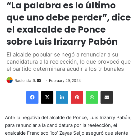
“La palabra es lo último
que uno debe perder”, dice
el exalcalde de Ponce
sobre Luis Irizarry Pabón
El alcalde popular se negó a renunciar a su
candidatura a la reelección, lo que provocó que
el partido determinara acudir a los tribunales
Follow
Send
Radio Isla
February 29, 2024
on
an
Facebook
X
LinkedIn
Pinterest
WhatsApp
Share via Email
X
email
Ante la negativa del alcalde de Ponce, Luis Irizarry Pabón,
para renunciar a la candidatura por la reelección, el
exalcalde Francisco ‘Ico’ Zayas Seijo aseguró que siente