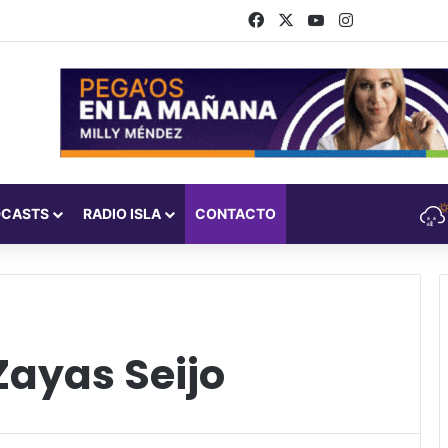
Facebook
X
YouTube
Instagram
DCASTS
RADIO ISLA
CONTACTO
Zayas Seijo