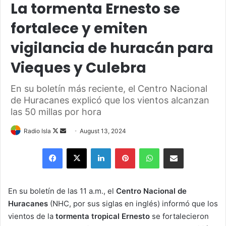
La tormenta Ernesto se
fortalece y emiten
vigilancia de huracán para
Vieques y Culebra
En su boletín más reciente, el Centro Nacional
de Huracanes explicó que los vientos alcanzan
las 50 millas por hora
Follow
Send
Radio Isla
August 13, 2024
on
an
Facebook
X
LinkedIn
Pinterest
WhatsApp
Share via Email
X
email
En su boletín de las 11 a.m., el
Centro Nacional de
Huracanes
(NHC, por sus siglas en inglés) informó que los
vientos de la
tormenta tropical Ernesto
se fortalecieron