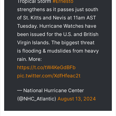
Tropical Storm
#Ernesto
strengthens as it passes just south
of St. Kitts and Nevis at 11am AST
Tuesday. Hurricane Watches have
been issued for the U.S. and British
Virgin Islands. The biggest threat
is flooding & mudslides from heavy
rain. More:
https://t.co/tW4KeGdBFb
pic.twitter.com/XdfHfeac2t
— National Hurricane Center
(@NHC_Atlantic)
August 13, 2024