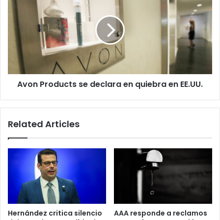
Products
se
declara
en
quiebra
en
EE.UU.
Avon Products se declara en quiebra en EE.UU.
Related Articles
Hernández critica silencio
AAA responde a reclamos