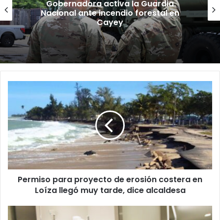
“Camisa hecha a la medida”:
Planificador cuestiona aprobación
de consulta de ubicación de Esencia
Permiso
para
proyecto
de
erosión
costera
en
Loíza
llegó
Permiso para proyecto de erosión costera en
muy
tarde,
Loíza llegó muy tarde, dice alcaldesa
dice
alcaldesa
Avon