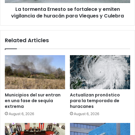
de
La tormenta Ernesto se fortalece y emiten
huracán
para
vigilancia de huracán para Vieques y Culebra
Vieques
y
Culebra
Related Articles
Municipios del sur entran
Actualizan pronóstico
en una fase de sequía
para la temporada de
extrema
huracanes
August 6, 2026
August 6, 2026