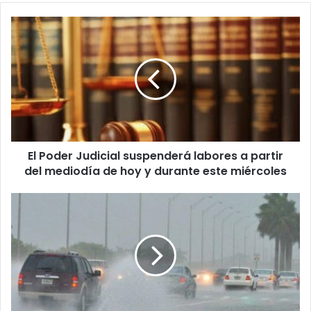
El
Poder
Judicial
suspenderá
labores
a
partir
del
mediodía
El Poder Judicial suspenderá labores a partir
de
hoy
del mediodía de hoy y durante este miércoles
y
durante
La
este
tormenta
miércoles
Ernesto
se
fortalece
y
emiten
vigilancia