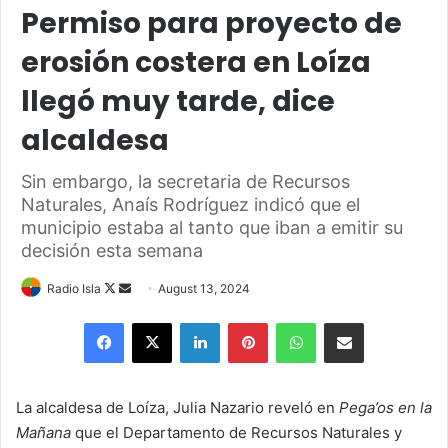
Permiso para proyecto de
erosión costera en Loíza
llegó muy tarde, dice
alcaldesa
Sin embargo, la secretaria de Recursos
Naturales, Anaís Rodríguez indicó que el
municipio estaba al tanto que iban a emitir su
decisión esta semana
Follow
Send
Radio Isla
August 13, 2024
on
an
Facebook
X
LinkedIn
Pinterest
WhatsApp
Share via Email
X
email
La alcaldesa de Loíza, Julia Nazario reveló en
Pega’os en la
Mañana
que el Departamento de Recursos Naturales y