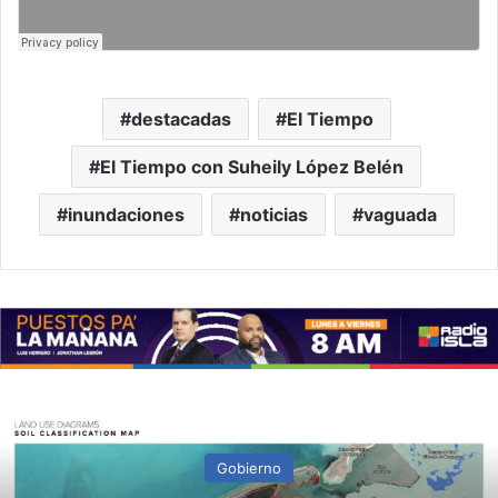
destacadas
El Tiempo
El Tiempo con Suheily López Belén
inundaciones
noticias
vaguada
Gobierno