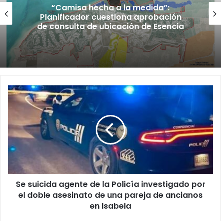
“Camisa hecha a la medida”:
Planificador cuestiona aprobación
de consulta de ubicación de Esencia
Se
suicida
agente
de
la
Policía
investigado
por
el
Se suicida agente de la Policía investigado por
doble
asesinato
el doble asesinato de una pareja de ancianos
de
en Isabela
una