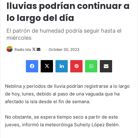
lluvias podrían continuar a
lo largo del día
El patrón de humedad podría seguir hasta el
miércoles
Follow
Send
Radio Isla
October 30, 2023
on
an
Facebook
X
LinkedIn
Pinterest
WhatsApp
Share via Email
X
email
Neblina y periodos de lluvia podrían registrarse a lo largo
de hoy, lunes, debido al paso de una vaguada que ha
afectado la isla desde el fin de semana.
No obstante, se espera tiempo seco a partir de este
jueves, informó la meteoróloga Suheily López Belén.