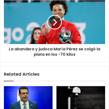
pareja
La
de
abandera
ancianos
y
en
judoca
Isabela
María
Pérez
se
colgó
la
La abandera y judoca María Pérez se colgó la
plata
en
plata en los -70 kilos
los
-70
kilos
Related Articles