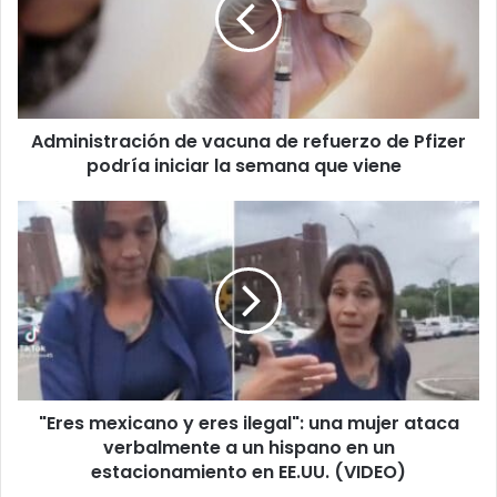
refuerzo
de
Pfizer
podría
iniciar
Administración de vacuna de refuerzo de Pfizer
la
semana
podría iniciar la semana que viene
que
viene
"Eres
mexicano
y
eres
ilegal":
una
mujer
ataca
verbalmente
"Eres mexicano y eres ilegal": una mujer ataca
a
un
verbalmente a un hispano en un
hispano
estacionamiento en EE.UU. (VIDEO)
en