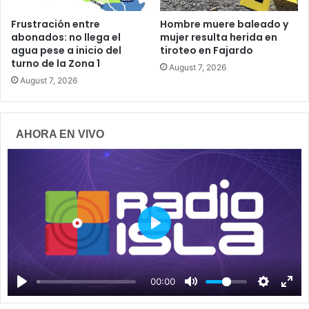
Frustración entre
Hombre muere baleado y
abonados: no llega el
mujer resulta herida en
agua pese a inicio del
tiroteo en Fajardo
turno de la Zona 1
August 7, 2026
August 7, 2026
AHORA EN VIVO
P
l
a
00:00
y