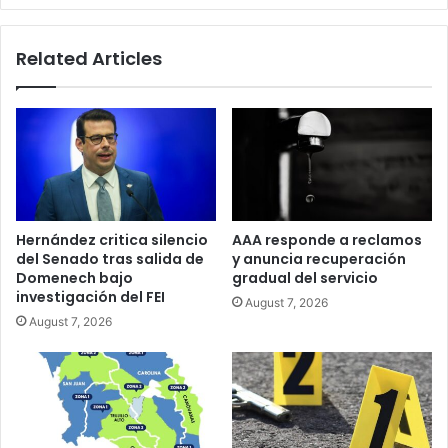
un
estacionamiento
Related Articles
en
EE.UU.
(VIDEO)
Hernández critica silencio
AAA responde a reclamos
del Senado tras salida de
y anuncia recuperación
Domenech bajo
gradual del servicio
investigación del FEI
August 7, 2026
August 7, 2026