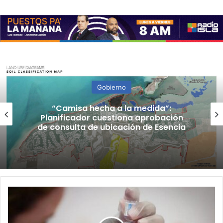
Gobierno
“Camisa hecha a la medida”:
Planificador cuestiona aprobación
de consulta de ubicación de Esencia
Administración
de
vacuna
de