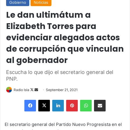
Gobierno
Noticias
Le dan ultimátum a
Elizabeth Torres para
evidenciar alegados actos
de corrupción que vinculan
al gobernador
Escucha lo que dijo el secretario general del
PNP.
Follow
Send
Radio Isla
September 21, 2021
on
an
Facebook
X
LinkedIn
Pinterest
WhatsApp
Share via Email
X
email
El secretario general del Partido Nuevo Progresista en el