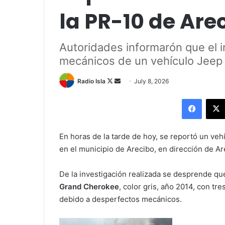
la PR-10 de Are
Autoridades informarón que el 
mecánicos de un vehículo Jee
Follow
Send
Radio Isla
July 8, 2026
on
an
Facebo
X
email
En horas de la tarde de hoy, se reportó un veh
en el municipio de Arecibo, en dirección de Ar
De la investigación realizada se desprende que
Grand Cherokee
, color gris, año 2014, con t
debido a desperfectos mecánicos.