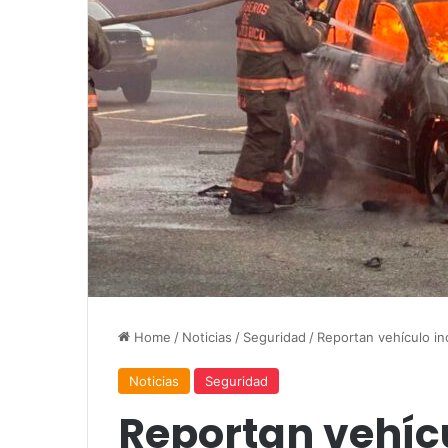
Home
/
Noticias
/
Seguridad
/
Reportan vehículo in
Noticias
Seguridad
Reportan vehíc