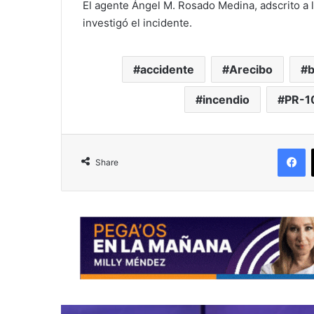
El agente Ángel M. Rosado Medina, adscrito a l
investigó el incidente.
accidente
Arecibo
incendio
PR-1
F
Share