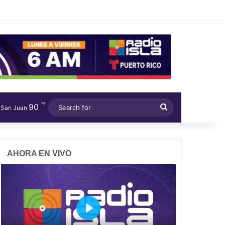
℉
90
Search
San Juan
for
AHORA EN VIVO
P