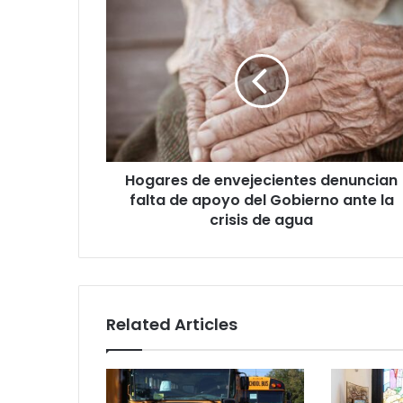
Hogares
de
envejecientes
denuncian
falta
de
apoyo
del
Gobierno
Hogares de envejecientes denuncian
ante
la
falta de apoyo del Gobierno ante la
crisis
crisis de agua
de
agua
Related Articles