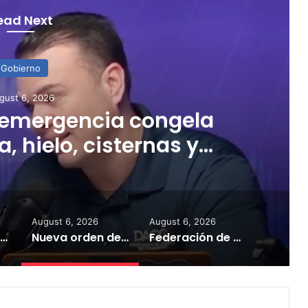
ead Next
Gobierno
gust 6, 2026
aestros denuncia que
lió con el suministro
 a escuelas
August 6, 2026
August 6, 2026
Renuncia el presidente de la Junta de Gobierno de la AAA
Nueva orden de emergencia congela precios de agua, hielo, cisternas y acarreo
Federación de Maestros denuncia que Educación incumplió con el suministro de agua a escuelas