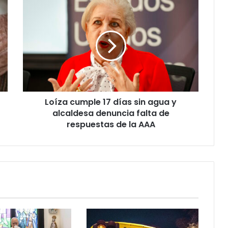
Loíza
cumple
17
días
sin
agua
y
alcaldesa
denuncia
Loíza cumple 17 días sin agua y
falta
de
alcaldesa denuncia falta de
respuestas
respuestas de la AAA
de
la
AAA