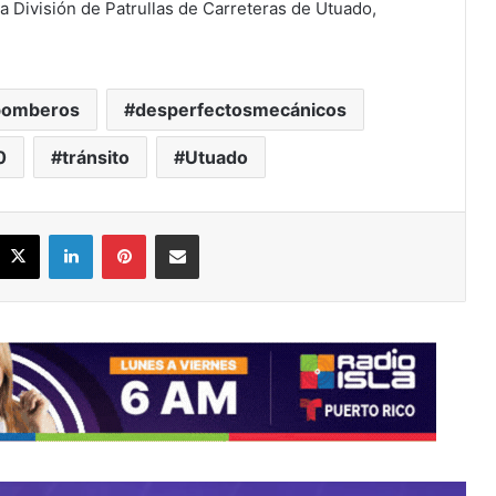
a División de Patrullas de Carreteras de Utuado,
bomberos
desperfectosmecánicos
0
tránsito
Utuado
acebook
X
LinkedIn
Pinterest
Share via Email