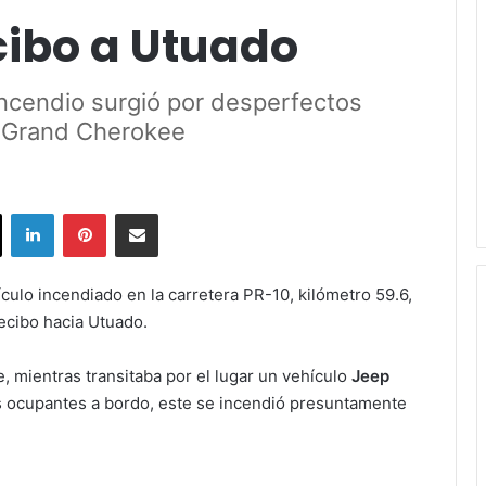
cibo a Utuado
incendio surgió por desperfectos
p Grand Cherokee
ok
X
LinkedIn
Pinterest
Share via Email
ículo incendiado en la carretera PR-10, kilómetro 59.6,
ecibo hacia Utuado.
, mientras transitaba por el lugar un vehículo
Jeep
res ocupantes a bordo, este se incendió presuntamente