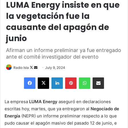
LUMA Energy insiste en que
la vegetación fue la
causante del apagón de
junio
Afirman un informe preliminar ya fue entregado
ante el comité investigador del evento
Follow
Send
Radio Isla
July 9, 2024
on
an
Facebook
X
LinkedIn
Pinterest
WhatsApp
Share via Email
X
email
La empresa
LUMA Energy
aseguró en declaraciones
escritas hoy, martes, que ya entregaron al
Negociado de
Energía
(NEPR) un informe preliminar respecto a lo que
pudo causar el apagón masivo del pasado 12 de junio, e