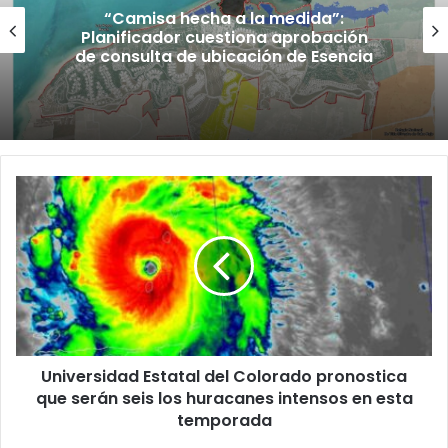
“Camisa hecha a la medida”:
Planificador cuestiona aprobación
de consulta de ubicación de Esencia
Universidad
Estatal
del
Colorado
pronostica
que
serán
seis
los
Universidad Estatal del Colorado pronostica
huracanes
intensos
que serán seis los huracanes intensos en esta
en
temporada
esta