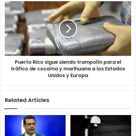
temporada
Puerto
Rico
sigue
siendo
trampolín
para
el
tráfico
de
Puerto Rico sigue siendo trampolín para el
cocaína
y
tráfico de cocaína y marihuana a los Estados
marihuana
Unidos y Europa
a
los
Estados
Related Articles
Unidos
y
Europa