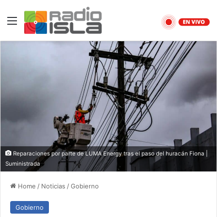
Menu
Reparaciones por parte de LUMA Energy tras el paso del huracán Fiona |
Suministrada
Home
/
Noticias
/
Gobierno
Gobierno