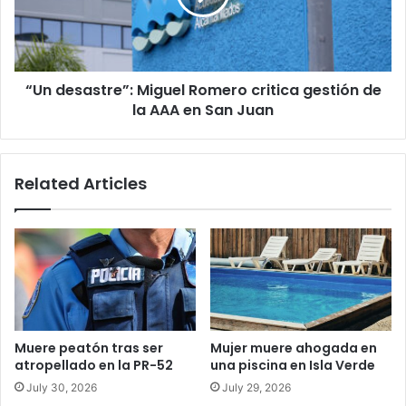
gestión
de
la
AAA
“Un desastre”: Miguel Romero critica gestión de
en
San
la AAA en San Juan
Juan
Related Articles
Muere peatón tras ser
Mujer muere ahogada en
atropellado en la PR-52
una piscina en Isla Verde
July 30, 2026
July 29, 2026