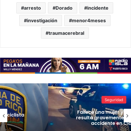
arresto
Dorado
incidente
investigación
menor4meses
traumacerebral
Seguridad
Fallece una mujer y un hombre
resulta gravemente herido tras
accidente en Cidra