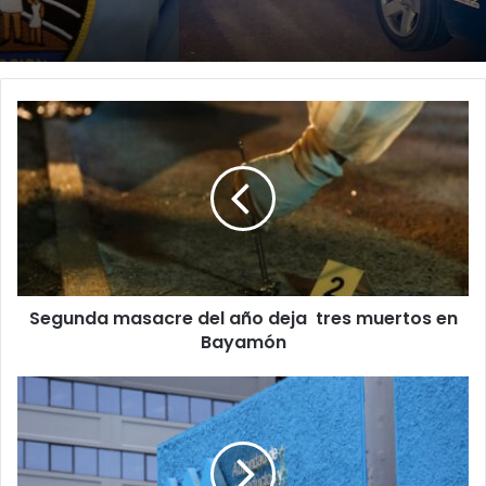
Segunda
masacre
del
año
deja
tres
muertos
en
Bayamón
Segunda masacre del año deja tres muertos en
Bayamón
“Un
desastre”:
Miguel
Romero
critica