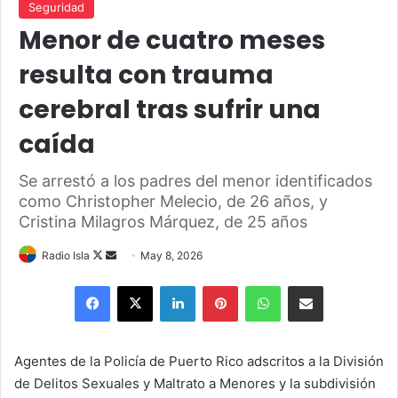
Seguridad
Menor de cuatro meses
resulta con trauma
cerebral tras sufrir una
caída
Se arrestó a los padres del menor identificados
como Christopher Melecio, de 26 años, y
Cristina Milagros Márquez, de 25 años
Follow
Send
Radio Isla
May 8, 2026
on
an
Facebook
X
LinkedIn
Pinterest
WhatsApp
Share via Email
X
email
Agentes de la Policía de Puerto Rico adscritos a la División
de Delitos Sexuales y Maltrato a Menores y la subdivisión