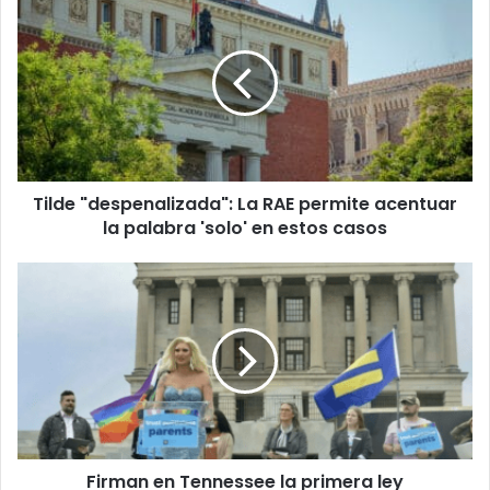
"despenalizada":
La
RAE
permite
acentuar
la
palabra
'solo'
Tilde "despenalizada": La RAE permite acentuar
en
estos
la palabra 'solo' en estos casos
casos
Firman
en
Tennessee
la
primera
ley
estadounidense
que
prohíbe
Firman en Tennessee la primera ley
los