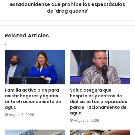
espectáculos
estadounidense que prohíbe los espectáculos
de
de 'drag queens'
'drag
queens'
Related Articles
Familia activa plan para
Salud asegura que
asistir hogares y égidas
hospitales y centros de
ante el racionamiento de
diálisis están preparados
agua
para el racionamiento de
agua
August 5, 2026
August 5, 2026