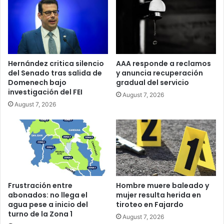
de
Politank
Hernández critica silencio
AAA responde a reclamos
del Senado tras salida de
y anuncia recuperación
Domenech bajo
gradual del servicio
investigación del FEI
August 7, 2026
August 7, 2026
Frustración entre
Hombre muere baleado y
abonados: no llega el
mujer resulta herida en
agua pese a inicio del
tiroteo en Fajardo
turno de la Zona 1
August 7, 2026