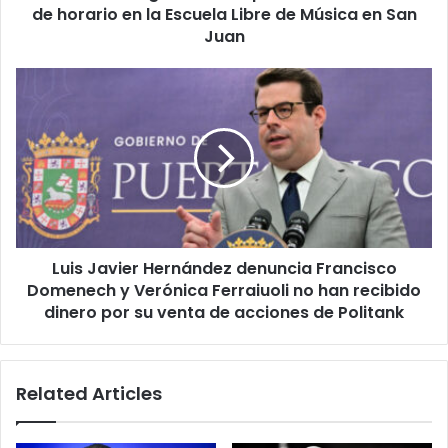
Libre
de horario en la Escuela Libre de Música en San
de
Juan
Música
en
Luis
San
Javier
Juan
Hernández
denuncia
Francisco
Domenech
y
Verónica
Ferraiuoli
Luis Javier Hernández denuncia Francisco
no
han
Domenech y Verónica Ferraiuoli no han recibido
recibido
dinero por su venta de acciones de Politank
dinero
por
su
Related Articles
venta
de
acciones