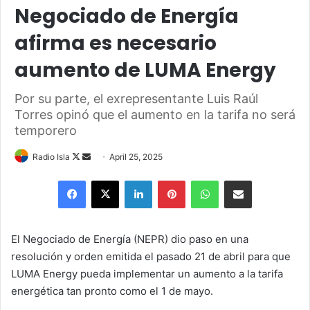
Negociado de Energía
afirma es necesario
aumento de LUMA Energy
Por su parte, el exrepresentante Luis Raúl
Torres opinó que el aumento en la tarifa no será
temporero
Follow
Send
Radio Isla
April 25, 2025
on
an
Facebook
X
LinkedIn
Pinterest
WhatsApp
Share via Email
X
email
El Negociado de Energía (NEPR) dio paso en una
resolución y orden emitida el pasado 21 de abril para que
LUMA Energy pueda implementar un aumento a la tarifa
energética tan pronto como el 1 de mayo.