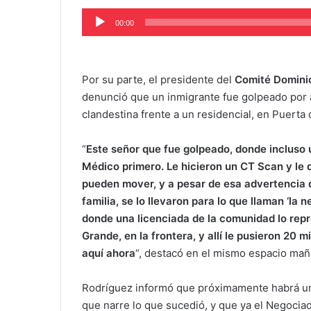
Audio
00:00
Player
Por su parte, el presidente del
Comité Domini
denunció que un inmigrante fue golpeado por a
clandestina frente a un residencial, en Puerta 
“
Este señor que fue golpeado, donde incluso u
Médico primero. Le hicieron un CT Scan y le di
pueden mover, y a pesar de esa advertencia d
familia, se lo llevaron para lo que llaman ‘la n
donde una licenciada de la comunidad lo repres
Grande, en la frontera, y allí le pusieron 20 m
aquí ahora
“, destacó en el mismo espacio mañ
Rodríguez informó que próximamente habrá una
que narre lo que sucedió, y que ya el Negociad