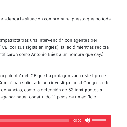
e atienda la situación con premura, puesto que no toda
ompatriota tras una intervención con agentes del
CE, por sus siglas en inglés), falleció mientras recibía
entificaron como Antonio Báez a un hombre que cayó
corpulento’ del ICE que ha protagonizado este tipo de
Comité han solicitado una investigación al Congreso de
as denuncias, como la detención de 53 inmigrantes a
paga por haber construido 11 pisos de un edificio
Use
00:00
Up/Down