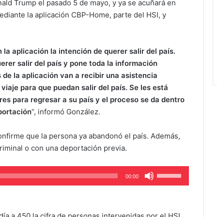
nald Trump el pasado 5 de mayo, y ya se acuñará en
diante la aplicación CBP-Home, parte del HSI, y
la aplicación la intención de querer salir del país.
erer salir del país y pone toda la información
de la aplicación van a recibir una asistencia
viaje para que puedan salir del país. Se les está
ares para regresar a su país y el proceso se da dentro
portación
“, informó González.
confirme que la persona ya abandonó el país. Además,
riminal o con una deportación previa.
Use
00:00
Up/Down
Arrow
keys
a a 450 la cifra de personas intervenidas por el HSI