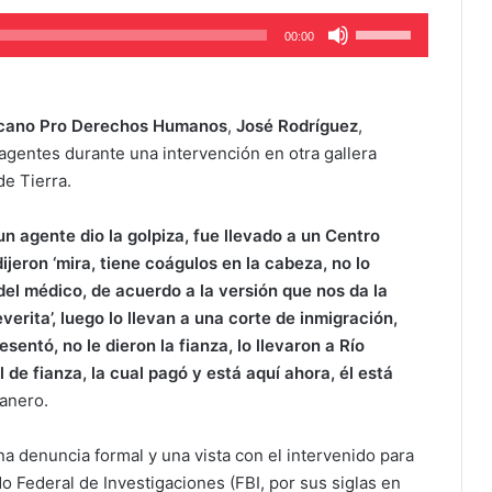
Use
00:00
Up/Down
Arrow
keys
cano Pro Derechos Humanos
,
José Rodríguez
,
to
gentes durante una intervención en otra gallera
increase
de Tierra.
or
decrease
n agente dio la golpiza, fue llevado a un Centro
volume.
jeron ‘mira, tiene coágulos en la cabeza, no lo
el médico, de acuerdo a la versión que nos da la
everita’, luego lo llevan a una corte de inmigración,
entó, no le dieron la fianza, lo llevaron a Río
il de fianza, la cual pagó y está aquí ahora, él está
anero.
 denuncia formal y una vista con el intervenido para
o Federal de Investigaciones (FBI, por sus siglas en