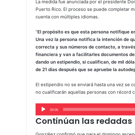
La medida fue anunciada por el presidente Do
Puerto Rico. El proceso se puede completar me
cuenta con múltiples idiomas.
“
El propósito es que esta persona notifique en 
Una vez la persona notifica la intención de qu
correcta y sus números de contacto, a través 
financiera y van a facilitarles documentos de 
dando un estipendio, si cualifican, de mil dól
de 21 días después que se apruebe la autode
El estipendio no se enviará hasta una vez se 
no cualificarán aquellas personas con récord c
Audio
00:00
Player
Continúan las redadas
González confirmó que para el domingo ascendí