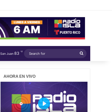
℉
83
Search
San Juan
for
AHORA EN VIVO
P