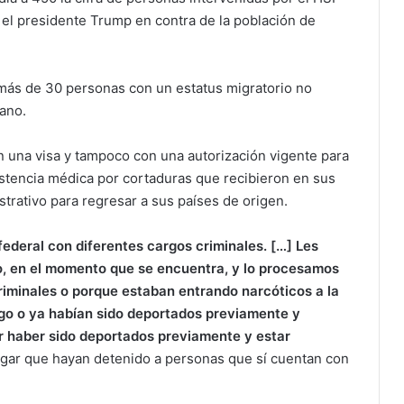
to
r el presidente Trump en contra de la población de
increase
or
decrease
más de 30 personas con un estatus migratorio no
volume.
cano.
 una visa y tampoco con una autorización vigente para
sistencia médica por cortaduras que recibieron en sus
trativo para regresar a sus países de origen.
federal con diferentes cargos criminales. […] Les
, en el momento que se encuentra, y lo procesamos
riminales o porque estaban entrando narcóticos a la
ego o ya habían sido deportados previamente y
r haber sido deportados previamente y estar
egar que hayan detenido a personas que sí cuentan con