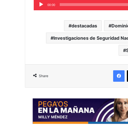
Audio
00:00
Player
destacadas
Domini
Investigaciones de Seguridad Nac
F
Share