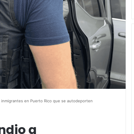
a inmigrantes en Puerto Rico que se autodeporten
ndio a