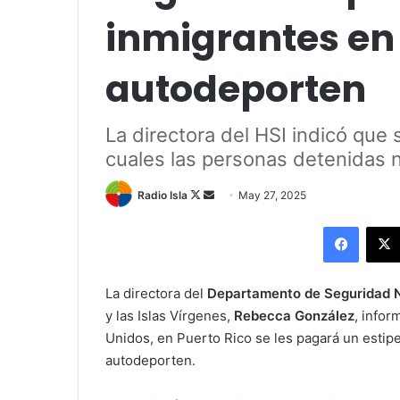
inmigrantes en 
autodeporten
La directora del HSI indicó que 
cuales las personas detenidas 
Follow
Send
Radio Isla
May 27, 2025
on
an
Facebo
X
email
La directora del
Departamento de Seguridad 
y las Islas Vírgenes,
Rebecca González
, info
Unidos, en Puerto Rico se les pagará un estipe
autodeporten.