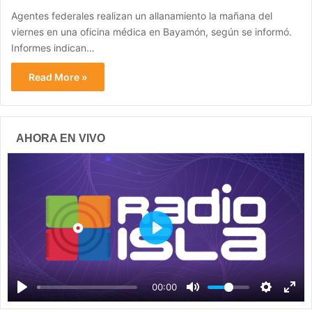
Agentes federales realizan un allanamiento la mañana del
viernes en una oficina médica en Bayamón, según se informó.
Informes indican…
Read More »
AHORA EN VIVO
P
l
a
00:00
y