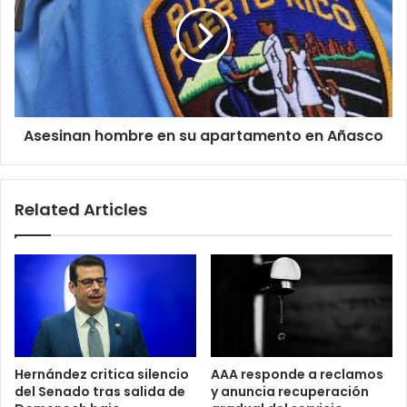
en
su
apartamento
en
Añasco
Asesinan hombre en su apartamento en Añasco
Related Articles
Hernández critica silencio
AAA responde a reclamos
del Senado tras salida de
y anuncia recuperación