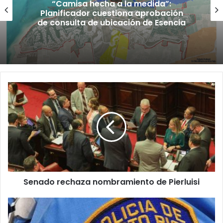
“Camisa hecha a la medida”:
Planificador cuestiona aprobación
de consulta de ubicación de Esencia
Senado
rechaza
nombramiento
de
Pierluisi
Senado rechaza nombramiento de Pierluisi
Asesinan
hombre