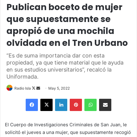
Publican boceto de mujer
que supuestamente se
apropió de una mochila
olvidada en el Tren Urbano
“Es de suma importancia dar con esta
propiedad, ya que tiene material que le ayuda
en sus estudios universitarios”, recalcó la
Uniformada.
Follow
Send
Radio Isla
May 5, 2022
on
an
Facebook
X
LinkedIn
Pinterest
WhatsApp
Share via Email
X
email
El Cuerpo de Investigaciones Criminales de San Juan, le
solicitó el jueves a una mujer, que supuestamente recogió