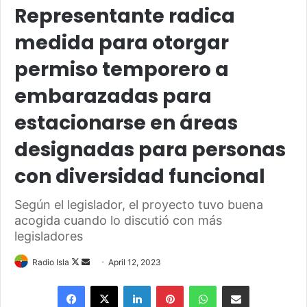
Representante radica
medida para otorgar
permiso temporero a
embarazadas para
estacionarse en áreas
designadas para personas
con diversidad funcional
Según el legislador, el proyecto tuvo buena
acogida cuando lo discutió con más
legisladores
Follow
Send
Radio Isla
April 12, 2023
on
an
Facebook
X
LinkedIn
Pinterest
WhatsApp
Share via Email
X
email