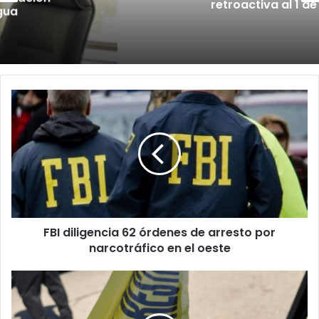
retroactiva al 1 de julio
FBI
diligencia
62
órdenes
de
arresto
por
narcotráfico
en
FBI diligencia 62 órdenes de arresto por
el
oeste
narcotráfico en el oeste
Asesinan
a
un