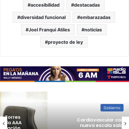
accesibilidad
destacadas
diversidad funcional
embarazadas
Joel Franqui Atiles
noticias
proyecto de ley
Gobierno
Cardiovascular confirma que
nueva escala salarial sería