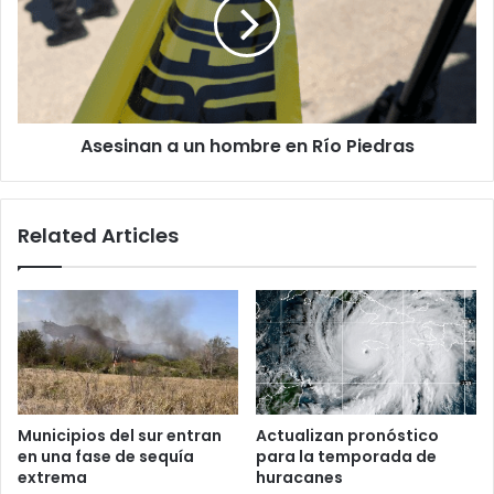
hombre
en
Río
Piedras
Asesinan a un hombre en Río Piedras
Related Articles
Municipios del sur entran
Actualizan pronóstico
en una fase de sequía
para la temporada de
extrema
huracanes