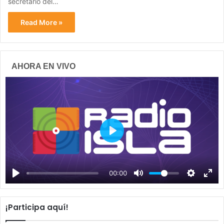
secretario del…
Read More »
AHORA EN VIVO
P
l
a
00:00
y
¡Participa aquí!