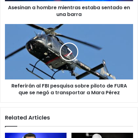
barra
Asesinan a hombre mientras estaba sentado en
una barra
Referirán
al
FBI
pesquisa
sobre
piloto
de
FURA
que
Referirán al FBI pesquisa sobre piloto de FURA
se
negó
que se negó a transportar a Mara Pérez
a
transportar
a
Related Articles
Mara
Pérez