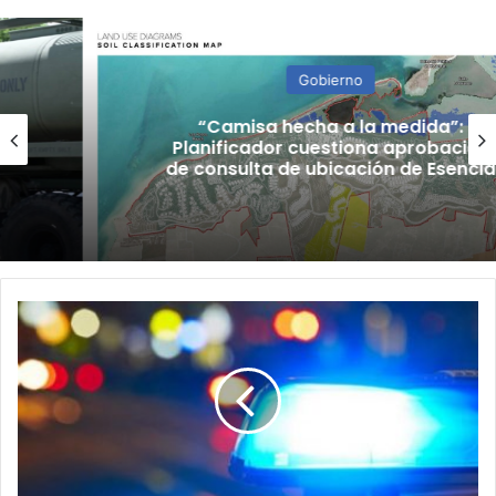
Gobierno
“Camisa hecha a la medida”:
Planificador cuestiona aprobación
de consulta de ubicación de Esencia
Asesinan
a
hombre
mientras
estaba
sentado
en
una