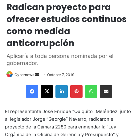
Radican proyecto para
ofrecer estudios continuos
como medida
anticorrupción
Aplicaría a toda persona nominada por el
gobernador.
Send
Cybernews
October 7, 2019
an
Facebook
X
LinkedIn
Pinterest
WhatsApp
Share via Email
email
El representante José Enrique “Quiquito” Meléndez, junto
al legislador Jorge “Georgie” Navarro, radicaron el
proyecto de la Cámara 2280 para enmendar la “Ley
Orgánica de la Oficina de Gerencia y Presupuesto” y