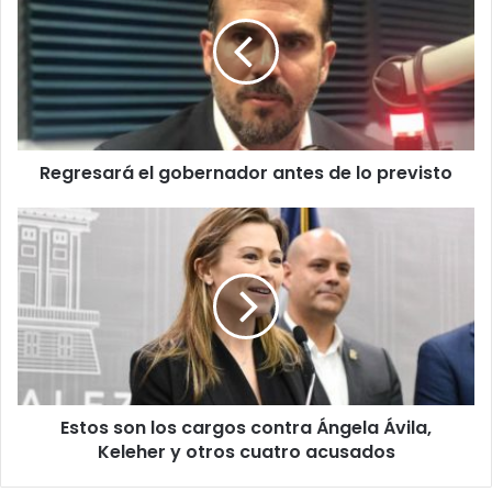
gobernador
antes
de
lo
previsto
Regresará el gobernador antes de lo previsto
Estos
son
los
cargos
contra
Ángela
Ávila,
Keleher
y
Estos son los cargos contra Ángela Ávila,
otros
cuatro
Keleher y otros cuatro acusados
acusados