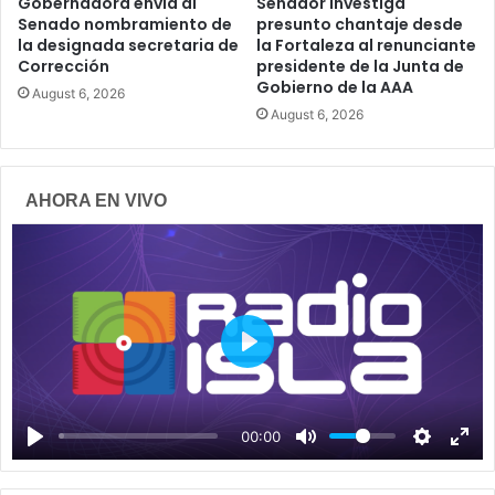
Gobernadora envía al
Senador investiga
Senado nombramiento de
presunto chantaje desde
la designada secretaria de
la Fortaleza al renunciante
Corrección
presidente de la Junta de
Gobierno de la AAA
August 6, 2026
August 6, 2026
AHORA EN VIVO
P
l
a
00:00
y