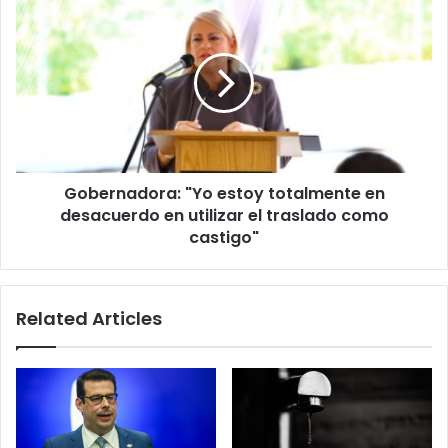
Gobernadora:
"Yo
estoy
totalmente
en
desacuerdo
en
utilizar
el
Gobernadora: "Yo estoy totalmente en
traslado
como
desacuerdo en utilizar el traslado como
castigo"
castigo"
Related Articles