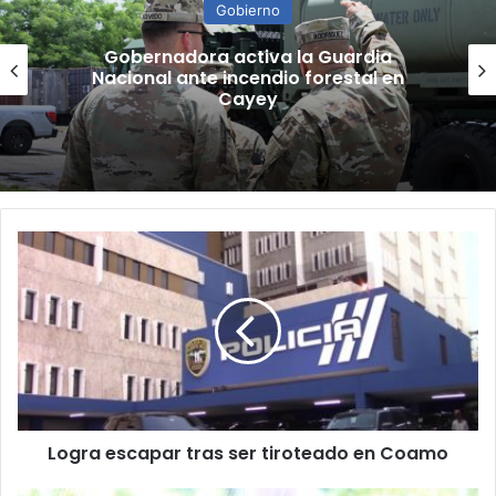
Gobierno
“Camisa hecha a la medida”:
Planificador cuestiona aprobación
de consulta de ubicación de Esencia
Logra
escapar
tras
ser
tiroteado
en
Coamo
Logra escapar tras ser tiroteado en Coamo