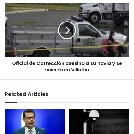
Oficial
de
Corrección
asesina
a
su
novia
y
se
Oficial de Corrección asesina a su novia y se
suicida
en
suicida en Villalba
Villalba
Related Articles