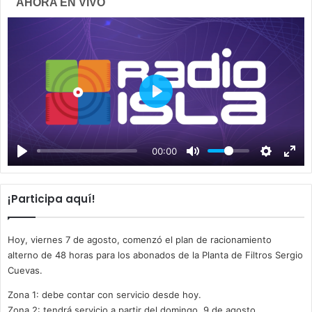
AHORA EN VIVO
P
l
a
00:00
y
¡Participa aquí!
Hoy, viernes 7 de agosto, comenzó el plan de racionamiento
alterno de 48 horas para los abonados de la Planta de Filtros Sergio
Cuevas.
Zona 1: debe contar con servicio desde hoy.
Zona 2: tendrá servicio a partir del domingo, 9 de agosto.