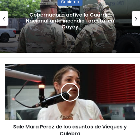
Gobierno
“Camisa hecha a la medida”:
Planificador cuestiona aprobación
de consulta de ubicación de Esencia
Sale
Mara
Pérez
de
los
asuntos
de
Vieques
y
Sale Mara Pérez de los asuntos de Vieques y
Culebra
Culebra