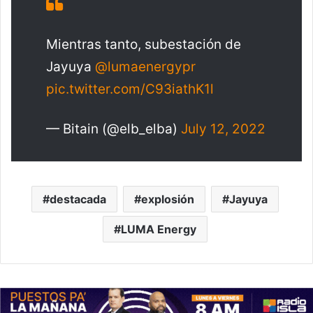
Mientras tanto, subestación de
Jayuya
@lumaenergypr
pic.twitter.com/C93iathK1l
— Bitain (@elb_elba)
July 12, 2022
destacada
explosión
Jayuya
LUMA Energy