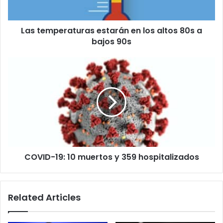
a
bajos
Las temperaturas estarán en los altos 80s a
90s
bajos 90s
COVID-
19:
10
muertos
y
359
hospitalizados
COVID-19: 10 muertos y 359 hospitalizados
Related Articles