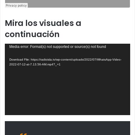
Mira los visuales a
continuación
Video
Media error: Format(s) not supported or source(s) not found
Player
Download File: https://radioisla.tv/wp-content/uploads/2022/07/WhatsApp-Video-
2022-07-12-at-7.13.56-AM.mp4?_=1