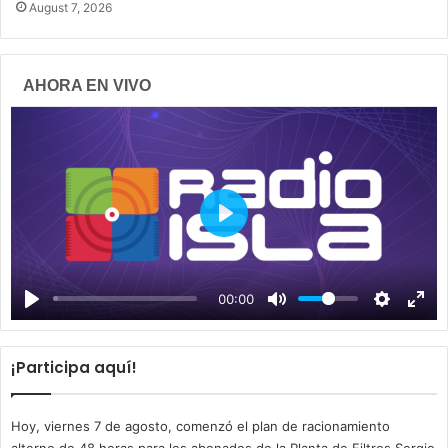
August 7, 2026
AHORA EN VIVO
P
l
a
00:00
y
¡Participa aquí!
Hoy, viernes 7 de agosto, comenzó el plan de racionamiento
alterno de 48 horas para los abonados de la Planta de Filtros Sergio