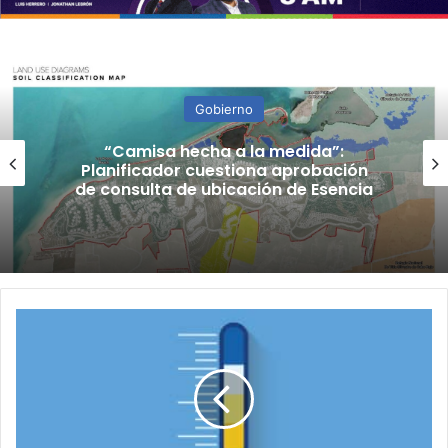
Gobierno
“Camisa hecha a la medida”:
Planificador cuestiona aprobación
de consulta de ubicación de Esencia
Las
temperaturas
estarán
en
los
altos
80s