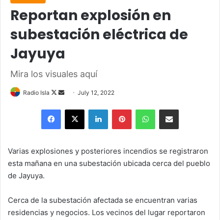
Reportan explosión en
subestación eléctrica de
Jayuya
Mira los visuales aquí
Follow
Send
Radio Isla
July 12, 2022
on
an
Facebook
X
LinkedIn
Pinterest
WhatsApp
Share via Email
X
email
Varias explosiones y posteriores incendios se registraron
esta mañana en una subestación ubicada cerca del pueblo
de Jayuya.
Cerca de la subestación afectada se encuentran varias
residencias y negocios. Los vecinos del lugar reportaron