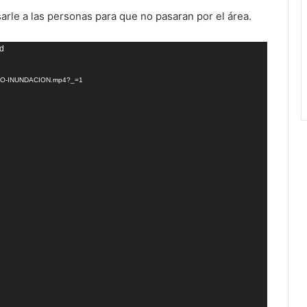
isarle a las personas para que no pasaran por el área.
nd
/VIDEO-INUNDACION.mp4?_=1