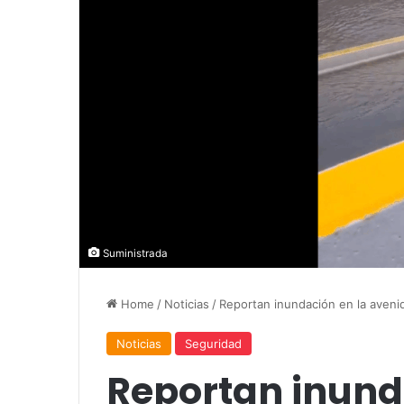
Suministrada
Home
/
Noticias
/
Reportan inundación en la aveni
Noticias
Seguridad
Reportan inund