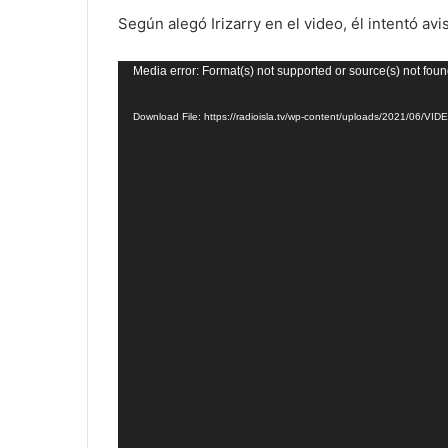
Según alegó Irizarry en el video, él intentó av
Video
Media error: Format(s) not supported or source(s) not fou
Player
Download File: https://radioisla.tv/wp-content/uploads/2021/06