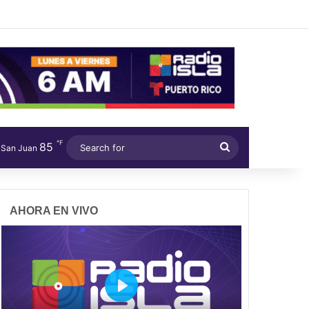
℉
85
Search
San Juan
for
AHORA EN VIVO
P