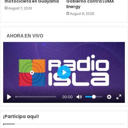
motocicleta en Guayama
Gobierno contra LUMA
Energy
August 7, 2026
August 6, 2026
AHORA EN VIVO
P
l
a
00:00
y
¡Participa aquí!