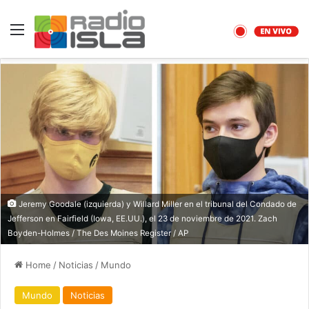
Menu
Jeremy Goodale (izquierda) y Willard Miller en el tribunal del Condado de
Jefferson en Fairfield (Iowa, EE.UU.), el 23 de noviembre de 2021. Zach
Boyden-Holmes / The Des Moines Register / AP
Home
/
Noticias
/
Mundo
Mundo
Noticias