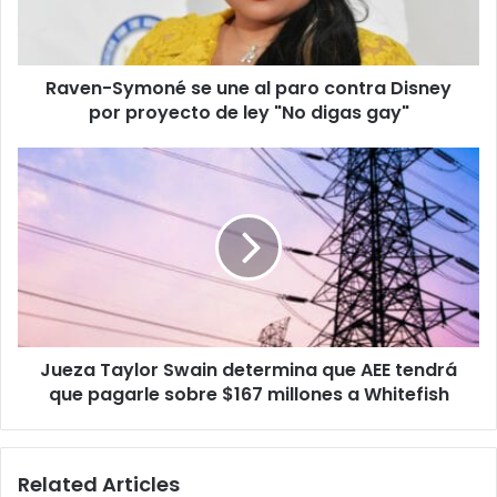
contra
Disney
por
Raven-Symoné se une al paro contra Disney
proyecto
de
por proyecto de ley "No digas gay"
ley
"No
Jueza
digas
Taylor
gay"
Swain
determina
que
AEE
tendrá
que
pagarle
Jueza Taylor Swain determina que AEE tendrá
sobre
$167
que pagarle sobre $167 millones a Whitefish
millones
a
Whitefish
Related Articles